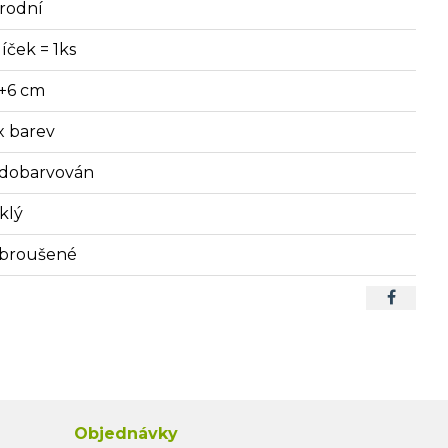
írodní
íček = 1ks
+6 cm
x barev
dobarvován
klý
broušené
Objednávky