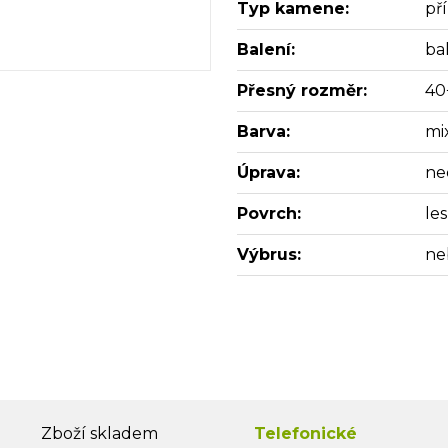
Typ kamene:
př
Balení:
bal
Přesný rozměr:
40
Barva:
mi
Úprava:
ne
Povrch:
les
Výbrus:
ne
Zboží skladem
Telefonické