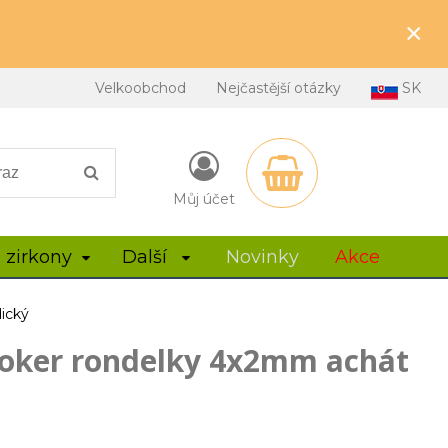
×
Velkoobchod
Nejčastější otázky
SK
Můj účet
 zirkony
Další
Novinky
Akce
ický
hoker rondelky 4x2mm achát