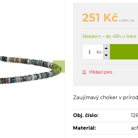
251
Kč
s DPH / ks
Skladem – do 48h u tebe
ks
Hlídací pes
Zaujímavý choker v príro
Obj. číslo:
12
Materiál:
ac