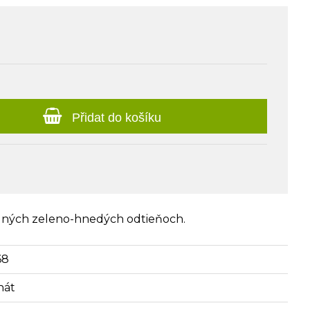
Přidat do košíku
dných zeleno-hnedých odtieňoch.
68
hát