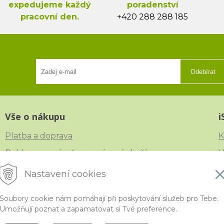
expedujeme každý
poradenství
pracovní den.
+420 288 288 185
Odebírat
Vše o nákupu
i
Platba a doprava
K
Reklamace, výměna a vrácení zboží
V
Obchodní podmínky
N
Nastavení cookies
Ochrana osobních údajů
Č
Soubory cookie nám pomáhají při poskytování služeb pro Tebe.
Umožňují poznat a zapamatovat si Tvé preference.