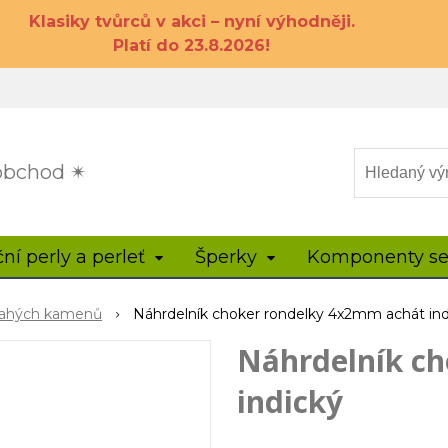
Klasiky tvůrců v akci – nyní výhodněji.
Platí do 23.8.2026!
 obchod ✴
ční perly a perleť
Šperky
Komponenty se
drahých kamenů
Náhrdelník choker rondelky 4x2mm achát ind
Náhrdelník c
indický