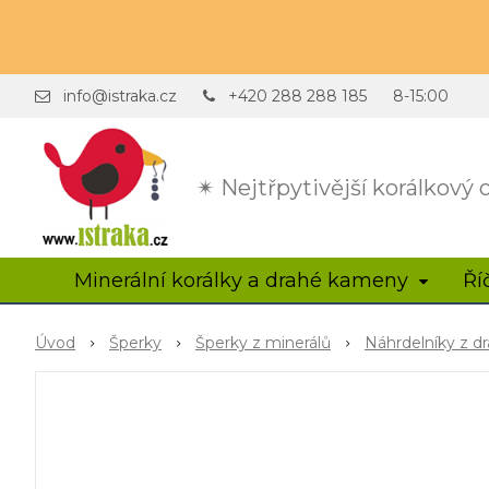
info@istraka.cz
+420 288 288 185
8-15:00
✴ Nejtřpytivější korálkový
Minerální korálky a drahé kameny
Ří
Úvod
Šperky
Šperky z minerálů
Náhrdelníky z 