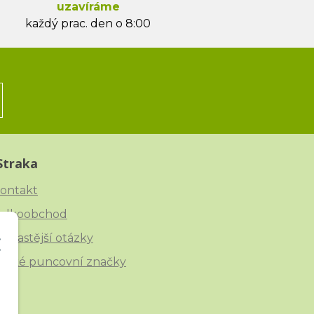
uzavíráme
každý prac. den o 8:00
Straka
ontakt
elkoobchod
ejčastější otázky
eské puncovní značky