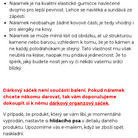
Náramek je na kvalitní elastické gumičce navlečené
dvojmo pro lepší pevnost. Lehce se navléká a sundává ze
zápěstí.
Náramek neobsahuje žádné kovové části, je tedy vhodný i
pro alergiky na kovy.
Náramek se může mírně lišit od obrázku, ať už strukturou
kamene nebo barvou, vzhledem k tomu, že je to kámen a
ne každý polodrahokam je stejný. Tato vlastnost mu však
neubírá na kráse, naopak mu přidává jedinečnost. Je to
šperk, jaký budete nosit jen vy či někdo vašemu srdci
blízký.
Dárkový sáček není součástí balení. Pokud náramek
chcete někomu darovat, tak vám doporučujeme
dokoupit si k němu
dárkový organzový sáček
.
V případě, že produkt, který se vám líbí, je momentálně
vyprodán, nastavte si
hlídacího psa
v detailu daného
produktu. Upozorníme vás e-mailem, když se zboží opět
naskladní.