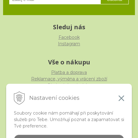
Sleduj nás
Facebook
Instagram
Vše o nákupu
Platba a doprava
Reklamace, výměna a vrácení zboží
Obchodní podmínky
Ochrana osobních údajů
Nastavení cookies
Soubory cookie nám pomáhají při poskytování
služeb pro Tebe. Umožňují poznat a zapamatovat si
iStraka
Tvé preference.
Kontakt
Velkoobchod