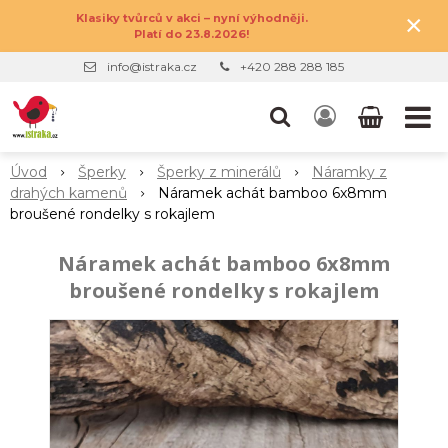
×
Klasiky tvůrců v akci – nyní výhodněji.
Platí do 23.8.2026!
info@istraka.cz
+420 288 288 185
Úvod
Šperky
Šperky z minerálů
Náramky z
drahých kamenů
Náramek achát bamboo 6x8mm
broušené rondelky s rokajlem
Náramek achát bamboo 6x8mm
broušené rondelky s rokajlem