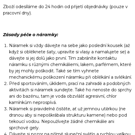
Zboží odesíláme do 24 hodin od přijetí objednávky (pouze v
pracovní dny).
Zásady péče o náramky:
Náramek si vždy dávejte na sebe jako poslední kousek (až
když si obléknete šaty, upravíte si vlasy a namalujete se) a
dávejte si jej dolů jako první. Tím zabráníte kontaktu
náramku s různými chemikáliemi, lakem, parfémem, které
by jej mohly poškodit. Také se tím vyhnete
mechanickému poškození náramku při oblékání a svlékání.
Před sportováním, úklidem, prací na zahradě a podobných
aktivitách si náramek sundejte. Také ho nenoste do sprchy
ani do bazénu, tam je voda obzvlášť agresivní, chlor
kamínkům neprospívá.
Náramek si pravidelně čistěte, ať už jemnou utěrkou (ne
drsnou aby si nepoškrábala strukturu kamene) nebo pod
tekoucí vodou. Nepoužívejte žádné chemikálie ani
sprchové gely.
Dávejte si pozor na přímé sluneční světlo a rychlou velkou