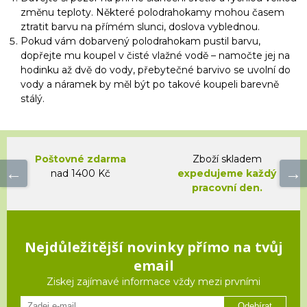
změnu teploty. Některé polodrahokamy mohou časem
ztratit barvu na přímém slunci, doslova vyblednou.
Pokud vám dobarvený polodrahokam pustil barvu,
dopřejte mu koupel v čisté vlažné vodě – namočte jej na
hodinku až dvě do vody, přebytečné barvivo se uvolní do
vody a náramek by měl být po takové koupeli barevně
stálý.
Poštovné zdarma
Zboží skladem
nad 1400 Kč
expedujeme každý
pracovní den.
Nejdůležitější novinky přímo na tvůj
email
Ziskej zajímavé informace vždy mezi prvními
Odebírat