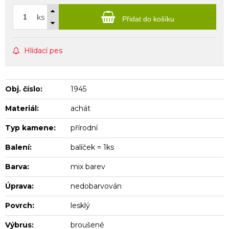
ks
Přidat do košíku
Hlídací pes
Obj. číslo:
1945
Materiál:
achát
Typ kamene:
přírodní
Balení:
balíček = 1ks
Barva:
mix barev
Úprava:
nedobarvován
Povrch:
lesklý
Výbrus:
broušené