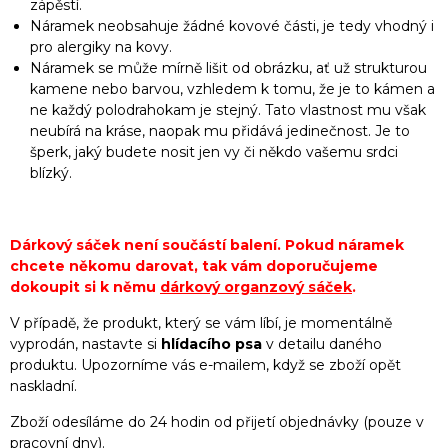
zápěstí.
Náramek neobsahuje žádné kovové části, je tedy vhodný i
pro alergiky na kovy.
Náramek se může mírně lišit od obrázku, ať už strukturou
kamene nebo barvou, vzhledem k tomu, že je to kámen a
ne každý polodrahokam je stejný. Tato vlastnost mu však
neubírá na kráse, naopak mu přidává jedinečnost. Je to
šperk, jaký budete nosit jen vy či někdo vašemu srdci
blízký.
Dárkový sáček není součástí balení. Pokud náramek
chcete někomu darovat, tak vám doporučujeme
dokoupit si k němu
dárkový organzový sáček
.
V případě, že produkt, který se vám líbí, je momentálně
vyprodán, nastavte si
hlídacího psa
v detailu daného
produktu. Upozorníme vás e-mailem, když se zboží opět
naskladní.
Zboží odesíláme do 24 hodin od přijetí objednávky (pouze v
pracovní dny).