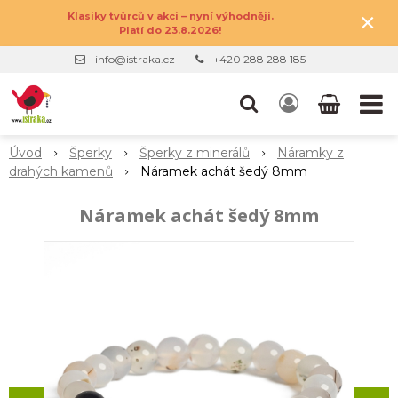
×
Klasiky tvůrců v akci – nyní výhodněji.
Platí do 23.8.2026!
info@istraka.cz
+420 288 288 185
Úvod
Šperky
Šperky z minerálů
Náramky z
drahých kamenů
Náramek achát šedý 8mm
Náramek achát šedý 8mm