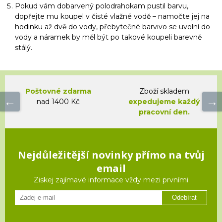
Pokud vám dobarvený polodrahokam pustil barvu,
dopřejte mu koupel v čisté vlažné vodě – namočte jej na
hodinku až dvě do vody, přebytečné barvivo se uvolní do
vody a náramek by měl být po takové koupeli barevně
stálý.
Poštovné zdarma
Zboží skladem
nad 1400 Kč
expedujeme každý
pracovní den.
Nejdůležitější novinky přímo na tvůj
email
Ziskej zajímavé informace vždy mezi prvními
Odebírat