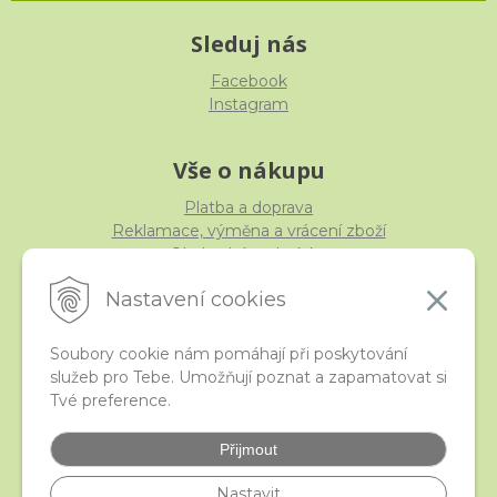
Sleduj nás
Facebook
Instagram
Vše o nákupu
Platba a doprava
Reklamace, výměna a vrácení zboží
Obchodní podmínky
Ochrana osobních údajů
Nastavení cookies
Soubory cookie nám pomáhají při poskytování
služeb pro Tebe. Umožňují poznat a zapamatovat si
iStraka
Tvé preference.
Kontakt
Velkoobchod
Přijmout
Nejčastější otázky
České puncovní značky
Nastavit