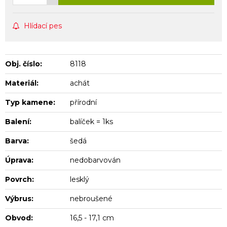
Hlídací pes
Obj. číslo:
8118
Materiál:
achát
Typ kamene:
přírodní
Balení:
balíček = 1ks
Barva:
šedá
Úprava:
nedobarvován
Povrch:
lesklý
Výbrus:
nebroušené
Obvod:
16,5 - 17,1 cm