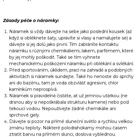
Zásady péče o náramky:
Náramek si vždy dávejte na sebe jako poslední kousek (až
když si obléknete šaty, upravíte si vlasy a namalujete se) a
dávejte si jej dolů jako první. Tím zabráníte kontaktu
náramku s různými chemikáliemi, lakem, parfémem, které
by jej mohly poškodit. Také se tím vyhnete
mechanickému poškození náramku při oblékání a svlékání.
Před sportováním, úklidem, prací na zahradě a podobných
aktivitách si náramek sundejte. Také ho nenoste do sprchy
ani do bazénu, tam je voda obzvlášť agresivní, chlor
kamínkům neprospívá.
Náramek si pravidelně čistěte, ať už jemnou utěrkou (ne
drsnou aby si nepoškrábala strukturu kamene) nebo pod
tekoucí vodou. Nepoužívejte žádné chemikálie ani
sprchové gely.
Dávejte si pozor na přímé sluneční světlo a rychlou velkou
změnu teploty. Některé polodrahokamy mohou časem
ztratit barvu na přímém slunci, doslova vyblednou.