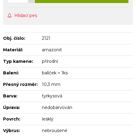
Hlídací pes
Obj. číslo:
2121
Materiál:
amazonit
Typ kamene:
přírodní
Balení:
balíček = 1ks
Přesný rozměr:
10,3 mm
Barva:
tyrkysová
Úprava:
nedobarvován
Povrch:
lesklý
Výbrus:
nebroušené