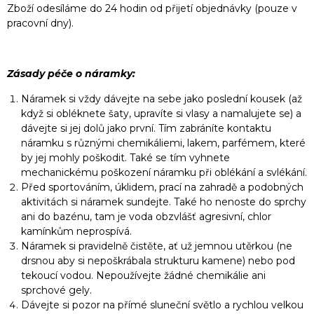
Zboží odesíláme do 24 hodin od přijetí objednávky (pouze v
pracovní dny).
Zásady péče o náramky:
Náramek si vždy dávejte na sebe jako poslední kousek (až
když si obléknete šaty, upravíte si vlasy a namalujete se) a
dávejte si jej dolů jako první. Tím zabráníte kontaktu
náramku s různými chemikáliemi, lakem, parfémem, které
by jej mohly poškodit. Také se tím vyhnete
mechanickému poškození náramku při oblékání a svlékání.
Před sportováním, úklidem, prací na zahradě a podobných
aktivitách si náramek sundejte. Také ho nenoste do sprchy
ani do bazénu, tam je voda obzvlášť agresivní, chlor
kamínkům neprospívá.
Náramek si pravidelně čistěte, ať už jemnou utěrkou (ne
drsnou aby si nepoškrábala strukturu kamene) nebo pod
tekoucí vodou. Nepoužívejte žádné chemikálie ani
sprchové gely.
Dávejte si pozor na přímé sluneční světlo a rychlou velkou