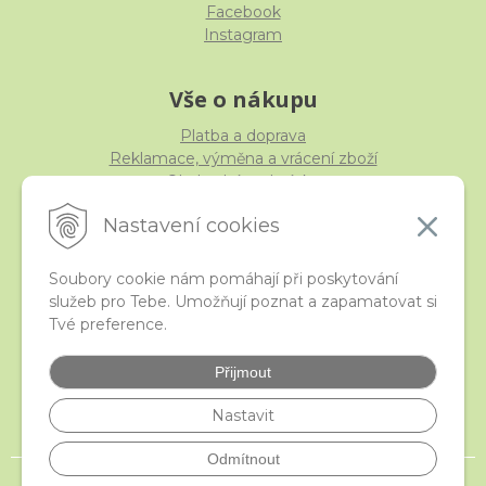
Facebook
Instagram
Vše o nákupu
Platba a doprava
Reklamace, výměna a vrácení zboží
Obchodní podmínky
Ochrana osobních údajů
Nastavení cookies
Soubory cookie nám pomáhají při poskytování
služeb pro Tebe. Umožňují poznat a zapamatovat si
iStraka
Tvé preference.
Kontakt
Velkoobchod
Přijmout
Nejčastější otázky
České puncovní značky
Nastavit
Odmítnout
© 2026 istraka.cz - nejtřpytivější korálky a polodrahokamy široko daleko •