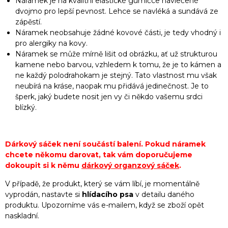
Náramek je na kvalitní elastické gumičce navlečené
dvojmo pro lepší pevnost. Lehce se navléká a sundává ze
zápěstí.
Náramek neobsahuje žádné kovové části, je tedy vhodný i
pro alergiky na kovy.
Náramek se může mírně lišit od obrázku, ať už strukturou
kamene nebo barvou, vzhledem k tomu, že je to kámen a
ne každý polodrahokam je stejný. Tato vlastnost mu však
neubírá na kráse, naopak mu přidává jedinečnost. Je to
šperk, jaký budete nosit jen vy či někdo vašemu srdci
blízký.
Dárkový sáček není součástí balení. Pokud náramek
chcete někomu darovat, tak vám doporučujeme
dokoupit si k němu
dárkový organzový sáček
.
V případě, že produkt, který se vám líbí, je momentálně
vyprodán, nastavte si
hlídacího psa
v detailu daného
produktu. Upozorníme vás e-mailem, když se zboží opět
naskladní.