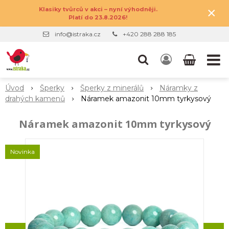
×
Klasiky tvůrců v akci – nyní výhodněji.
Platí do 23.8.2026!
info@istraka.cz
+420 288 288 185
Úvod
Šperky
Šperky z minerálů
Náramky z
drahých kamenů
Náramek amazonit 10mm tyrkysový
Náramek amazonit 10mm tyrkysový
Novinka