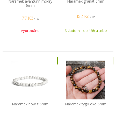
Náramek avanturín modrý
Náramek granát 6mm
6mm
152
Kč
/ ks
77
Kč
/ ks
Vyprodáno
Skladem – do 48h u tebe
Náramek howlit 6mm
Náramek tygří oko 6mm