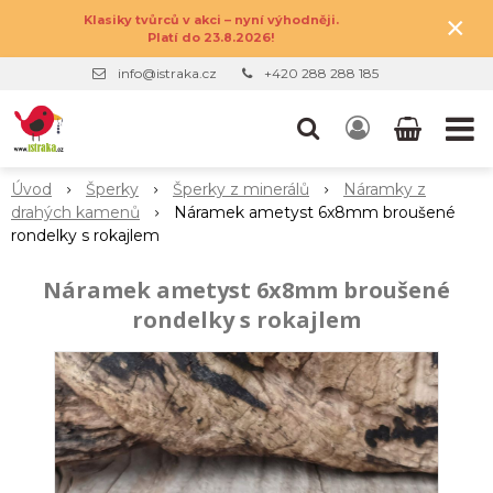
×
Klasiky tvůrců v akci – nyní výhodněji.
Platí do 23.8.2026!
info@istraka.cz
+420 288 288 185
Úvod
Šperky
Šperky z minerálů
Náramky z
drahých kamenů
Náramek ametyst 6x8mm broušené
rondelky s rokajlem
Náramek ametyst 6x8mm broušené
rondelky s rokajlem