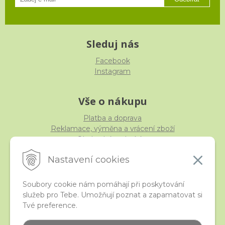
Sleduj nás
Facebook
Instagram
Vše o nákupu
Platba a doprava
Reklamace, výměna a vrácení zboží
Obchodní podmínky
Ochrana osobních údajů
Nastavení cookies
Soubory cookie nám pomáhají při poskytování
služeb pro Tebe. Umožňují poznat a zapamatovat si
iStraka
Tvé preference.
Kontakt
Velkoobchod