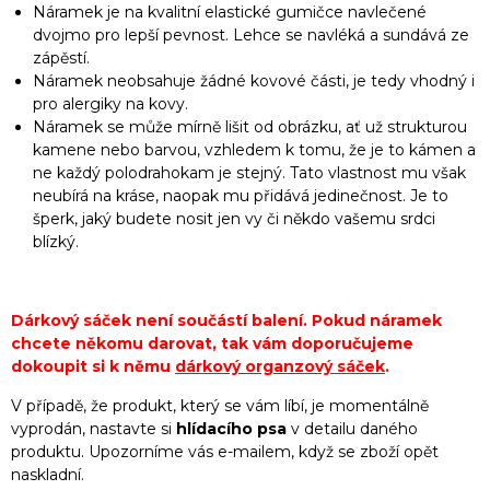
Náramek je na kvalitní elastické gumičce navlečené
dvojmo pro lepší pevnost. Lehce se navléká a sundává ze
zápěstí.
Náramek neobsahuje žádné kovové části, je tedy vhodný i
pro alergiky na kovy.
Náramek se může mírně lišit od obrázku, ať už strukturou
kamene nebo barvou, vzhledem k tomu, že je to kámen a
ne každý polodrahokam je stejný. Tato vlastnost mu však
neubírá na kráse, naopak mu přidává jedinečnost. Je to
šperk, jaký budete nosit jen vy či někdo vašemu srdci
blízký.
Dárkový sáček není součástí balení. Pokud náramek
chcete někomu darovat, tak vám doporučujeme
dokoupit si k němu
dárkový organzový sáček
.
V případě, že produkt, který se vám líbí, je momentálně
vyprodán, nastavte si
hlídacího psa
v detailu daného
produktu. Upozorníme vás e-mailem, když se zboží opět
naskladní.