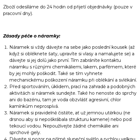
Zboží odesíláme do 24 hodin od přijetí objednávky (pouze v
pracovní dny).
Zásady péče o náramky:
Náramek si vždy dávejte na sebe jako poslední kousek (až
když si obléknete šaty, upravíte si vlasy a namalujete se) a
dávejte si jej dolů jako první. Tím zabráníte kontaktu
náramku s různými chemikáliemi, lakem, parfémem, které
by jej mohly poškodit. Také se tím vyhnete
mechanickému poškození náramku při oblékání a svlékání.
Před sportováním, úklidem, prací na zahradě a podobných
aktivitách si náramek sundejte. Také ho nenoste do sprchy
ani do bazénu, tam je voda obzvlášť agresivní, chlor
kamínkům neprospívá.
Náramek si pravidelně čistěte, ať už jemnou utěrkou (ne
drsnou aby si nepoškrábala strukturu kamene) nebo pod
tekoucí vodou. Nepoužívejte žádné chemikálie ani
sprchové gely.
Dávejte si pozor na přímé sluneční světlo a rychlou velkou