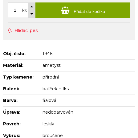
ks
Přidat do košíku
Hlídací pes
Obj. číslo:
1946
Materiál:
ametyst
Typ kamene:
přírodní
Balení:
balíček = 1ks
Barva:
fialová
Úprava:
nedobarvován
Povrch:
lesklý
Výbrus:
broušené