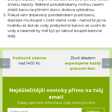
změnu teploty. Některé polodrahokamy mohou časem
ztratit barvu na přímém slunci, doslova vyblednou.
Pokud vám dobarvený polodrahokam pustil barvu,
dopřejte mu koupel v čisté vlažné vodě – namočte jej na
hodinku až dvě do vody, přebytečné barvivo se uvolní do
vody a náramek by měl být po takové koupeli barevně
stálý.
Poštovné zdarma
Zboží skladem
nad 1400 Kč
expedujeme každý
pracovní den.
Nejdůležitější novinky přímo na tvůj
email
Ziskej zajímavé informace vždy mezi prvními
Odebírat