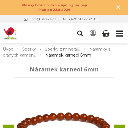
×
Klasiky tvůrců v akci – nyní výhodněji.
Platí do 23.8.2026!
info@istraka.cz
+420 288 288 185
Úvod
Šperky
Šperky z minerálů
Náramky z
drahých kamenů
Náramek karneol 6mm
Náramek karneol 6mm