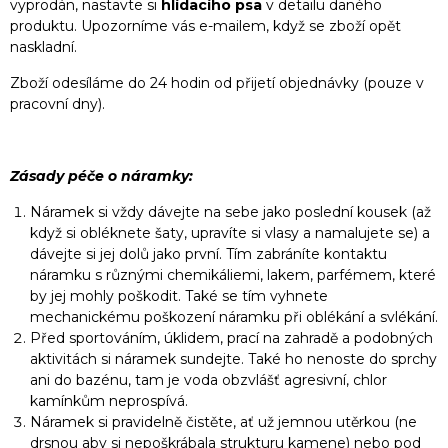
vyprodán, nastavte si
hlídacího psa
v detailu daného
produktu. Upozorníme vás e-mailem, když se zboží opět
naskladní.
Zboží odesíláme do 24 hodin od přijetí objednávky (pouze v
pracovní dny).
Zásady péče o náramky:
Náramek si vždy dávejte na sebe jako poslední kousek (až
když si obléknete šaty, upravíte si vlasy a namalujete se) a
dávejte si jej dolů jako první. Tím zabráníte kontaktu
náramku s různými chemikáliemi, lakem, parfémem, které
by jej mohly poškodit. Také se tím vyhnete
mechanickému poškození náramku při oblékání a svlékání.
Před sportováním, úklidem, prací na zahradě a podobných
aktivitách si náramek sundejte. Také ho nenoste do sprchy
ani do bazénu, tam je voda obzvlášť agresivní, chlor
kamínkům neprospívá.
Náramek si pravidelně čistěte, ať už jemnou utěrkou (ne
drsnou aby si nepoškrábala strukturu kamene) nebo pod