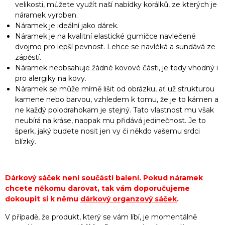
velikosti, můžete využít naší nabídky korálků, ze kterých je
náramek vyroben.
Náramek je ideální jako dárek.
Náramek je na kvalitní elastické gumičce navlečené
dvojmo pro lepší pevnost. Lehce se navléká a sundává ze
zápěstí.
Náramek neobsahuje žádné kovové části, je tedy vhodný i
pro alergiky na kovy.
Náramek se může mírně lišit od obrázku, ať už strukturou
kamene nebo barvou, vzhledem k tomu, že je to kámen a
ne každý polodrahokam je stejný. Tato vlastnost mu však
neubírá na kráse, naopak mu přidává jedinečnost. Je to
šperk, jaký budete nosit jen vy či někdo vašemu srdci
blízký.
Dárkový sáček není součástí balení. Pokud náramek
chcete někomu darovat, tak vám doporučujeme
dokoupit si k němu
dárkový organzový sáček
.
V případě, že produkt, který se vám líbí, je momentálně