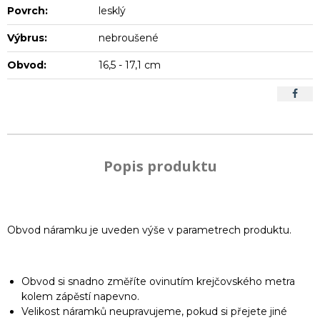
Povrch:
lesklý
Výbrus:
nebroušené
Obvod:
16,5 - 17,1 cm
Popis produktu
Obvod náramku je uveden výše v parametrech produktu.
Obvod si snadno změříte ovinutím krejčovského metra
kolem zápěstí napevno.
Velikost náramků neupravujeme, pokud si přejete jiné