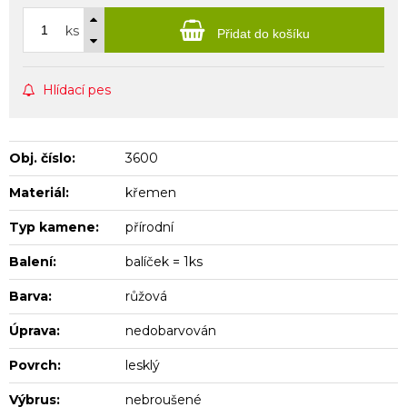
ks
Přidat do košíku
Hlídací pes
Obj. číslo:
3600
Materiál:
křemen
Typ kamene:
přírodní
Balení:
balíček = 1ks
Barva:
růžová
Úprava:
nedobarvován
Povrch:
lesklý
Výbrus:
nebroušené