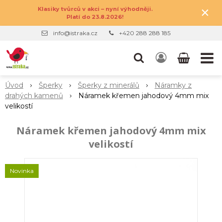
×
Klasiky tvůrců v akci – nyní výhodněji.
Platí do 23.8.2026!
info@istraka.cz
+420 288 288 185
Úvod
Šperky
Šperky z minerálů
Náramky z
drahých kamenů
Náramek křemen jahodový 4mm mix
velikostí
Náramek křemen jahodový 4mm mix
velikostí
Novinka