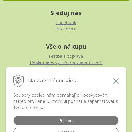
Sleduj nás
Facebook
Instagram
Vše o nákupu
Platba a doprava
Reklamace, výměna a vrácení zboží
Obchodní podmínky
Ochrana osobních údajů
Nastavení cookies
Soubory cookie nám pomáhají při poskytování
služeb pro Tebe. Umožňují poznat a zapamatovat si
iStraka
Tvé preference.
Kontakt
Velkoobchod
Přijmout
Nejčastější otázky
České puncovní značky