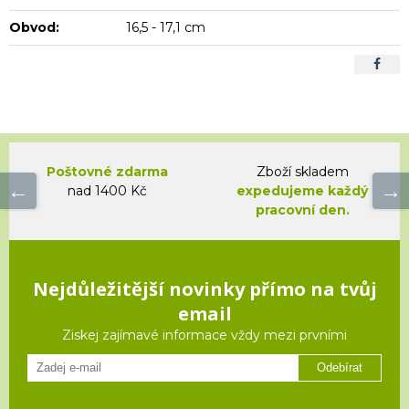
Obvod:
16,5 - 17,1 cm
Poštovné zdarma
Zboží skladem
nad 1400 Kč
expedujeme každý
pracovní den.
Nejdůležitější novinky přímo na tvůj
email
Ziskej zajímavé informace vždy mezi prvními
Odebírat