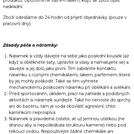
produktu. Upozorníme vás e-mailem, když se zboží opět
naskladní.
Zboží odesíláme do 24 hodin od přijetí objednávky (pouze v
pracovní dny).
Zásady péče o náramky:
Náramek si vždy dávejte na sebe jako poslední kousek (až
když si obléknete šaty, upravíte si vlasy a namalujete se) a
dávejte si jej dolů jako první. Tím zabráníte kontaktu
náramku s různými chemikáliemi, lakem, parfémem, které
by jej mohly poškodit. Také se tím vyhnete
mechanickému poškození náramku při oblékání a svlékání.
Před sportováním, úklidem, prací na zahradě a podobných
aktivitách si náramek sundejte. Také ho nenoste do sprchy
ani do bazénu, tam je voda obzvlášť agresivní, chlor
kamínkům neprospívá.
Náramek si pravidelně čistěte, ať už jemnou utěrkou (ne
drsnou aby si nepoškrábala strukturu kamene) nebo pod
tekoucí vodou. Nepoužívejte žádné chemikálie ani