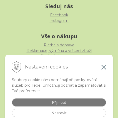
Sleduj nás
Facebook
Instagram
Vše o nákupu
Platba a doprava
Reklamace, výměna a vrácení zboží
Obchodní podmínky
Ochrana osobních údajů
Nastavení cookies
Soubory cookie nám pomáhají při poskytování
služeb pro Tebe. Umožňují poznat a zapamatovat si
iStraka
Tvé preference.
Kontakt
Velkoobchod
Přijmout
Nejčastější otázky
České puncovní značky
Nastavit