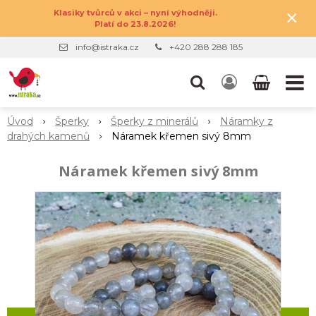
×
Klasiky tvůrců v akci – nyní výhodněji.
Platí do 23.8.2026!
info@istraka.cz
+420 288 288 185
Úvod
Šperky
Šperky z minerálů
Náramky z
drahých kamenů
Náramek křemen sivý 8mm
Náramek křemen sivý 8mm