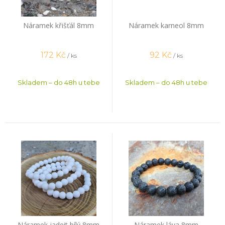
Náramek křišťál 8mm
Náramek karneol 8mm
172
Kč
92
Kč
/ ks
/ ks
Skladem – do 48h u tebe
Skladem – do 48h u tebe
Náramek jadeit bílý 8mm
Náramek láva 8mm