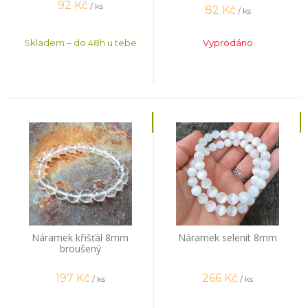
92
Kč
/ ks
82
Kč
/ ks
Skladem – do 48h u tebe
Vyprodáno
Náramek křišťál 8mm
Náramek selenit 8mm
broušený
197
Kč
266
Kč
/ ks
/ ks