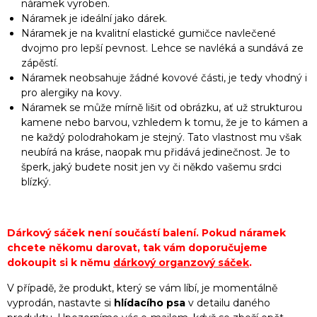
náramek vyroben.
Náramek je ideální jako dárek.
Náramek je na kvalitní elastické gumičce navlečené
dvojmo pro lepší pevnost. Lehce se navléká a sundává ze
zápěstí.
Náramek neobsahuje žádné kovové části, je tedy vhodný i
pro alergiky na kovy.
Náramek se může mírně lišit od obrázku, ať už strukturou
kamene nebo barvou, vzhledem k tomu, že je to kámen a
ne každý polodrahokam je stejný. Tato vlastnost mu však
neubírá na kráse, naopak mu přidává jedinečnost. Je to
šperk, jaký budete nosit jen vy či někdo vašemu srdci
blízký.
Dárkový sáček není součástí balení. Pokud náramek
chcete někomu darovat, tak vám doporučujeme
dokoupit si k němu
dárkový organzový sáček
.
V případě, že produkt, který se vám líbí, je momentálně
vyprodán, nastavte si
hlídacího psa
v detailu daného