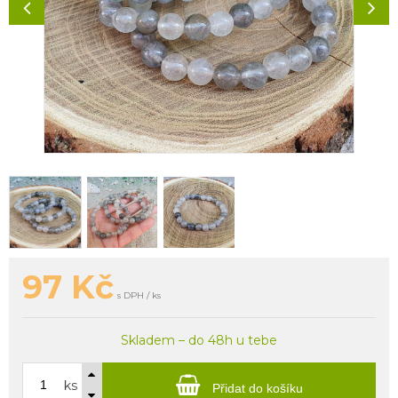
97
Kč
s DPH / ks
Skladem – do 48h u tebe
ks
Přidat do košíku