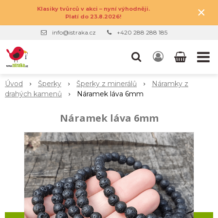
×
Klasiky tvůrců v akci – nyní výhodněji.
Platí do 23.8.2026!
info@istraka.cz
+420 288 288 185
Úvod
Šperky
Šperky z minerálů
Náramky z
drahých kamenů
Náramek láva 6mm
Náramek láva 6mm