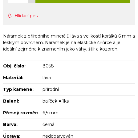
Hlídací pes
Náramek z přírodního minerálů láva s velikostí korálků 6 mm a
lesklým povrchem. Náramek je na elastické šňůrce a je
ideální zejména k znamením jako váhy, štír a kozoroh.
Obj. číslo:
8058
Materiál:
láva
Typ kamene:
přírodní
Balení:
balíček = 1ks
Přesný rozměr:
6,5 mm
Barva:
černá
Úprava:
nedobarvován