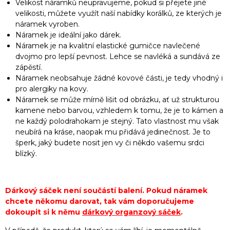
Velikost náramků neupravujeme, pokud si přejete jiné
velikosti, můžete využít naší nabídky korálků, ze kterých je
náramek vyroben.
Náramek je ideální jako dárek.
Náramek je na kvalitní elastické gumičce navlečené
dvojmo pro lepší pevnost. Lehce se navléká a sundává ze
zápěstí.
Náramek neobsahuje žádné kovové části, je tedy vhodný i
pro alergiky na kovy.
Náramek se může mírně lišit od obrázku, ať už strukturou
kamene nebo barvou, vzhledem k tomu, že je to kámen a
ne každý polodrahokam je stejný. Tato vlastnost mu však
neubírá na kráse, naopak mu přidává jedinečnost. Je to
šperk, jaký budete nosit jen vy či někdo vašemu srdci
blízký.
Dárkový sáček není součástí balení. Pokud náramek
chcete někomu darovat, tak vám doporučujeme
dokoupit si k němu
dárkový organzový sáček
.