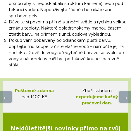
drsnou aby si nepoškrábala strukturu kamene) nebo pod
tekoucí vodou. Nepoužívejte žádné chemikálie ani
sprchové gely.
Dávejte si pozor na přímé sluneční světlo a rychlou velkou
změnu teploty. Některé polodrahokamy mohou časem
ztratit barvu na přímém slunci, doslova vyblednou.
Pokud vám dobarvený polodrahokam pustil barvu,
dopřejte mu koupel v čisté vlažné vodě – namočte jej na
hodinku až dvě do vody, přebytečné barvivo se uvolní do
vody a náramek by měl být po takové koupeli barevně
stálý.
Poštovné zdarma
Zboží skladem
nad 1400 Kč
expedujeme každý
pracovní den.
Nejdůležitější novinky přímo na tvůj