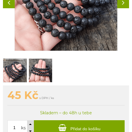
45
Kč
s DPH / ks
Skladem – do 48h u tebe
ks
Přidat do košíku