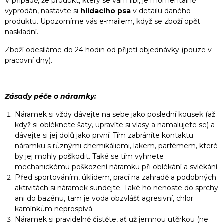
V případě, že produkt, který se vám líbí, je momentálně
vyprodán, nastavte si
hlídacího psa
v detailu daného
produktu. Upozorníme vás e-mailem, když se zboží opět
naskladní.
Zboží odesíláme do 24 hodin od přijetí objednávky (pouze v
pracovní dny).
Zásady péče o náramky:
Náramek si vždy dávejte na sebe jako poslední kousek (až
když si obléknete šaty, upravíte si vlasy a namalujete se) a
dávejte si jej dolů jako první. Tím zabráníte kontaktu
náramku s různými chemikáliemi, lakem, parfémem, které
by jej mohly poškodit. Také se tím vyhnete
mechanickému poškození náramku při oblékání a svlékání.
Před sportováním, úklidem, prací na zahradě a podobných
aktivitách si náramek sundejte. Také ho nenoste do sprchy
ani do bazénu, tam je voda obzvlášť agresivní, chlor
kamínkům neprospívá.
Náramek si pravidelně čistěte, ať už jemnou utěrkou (ne