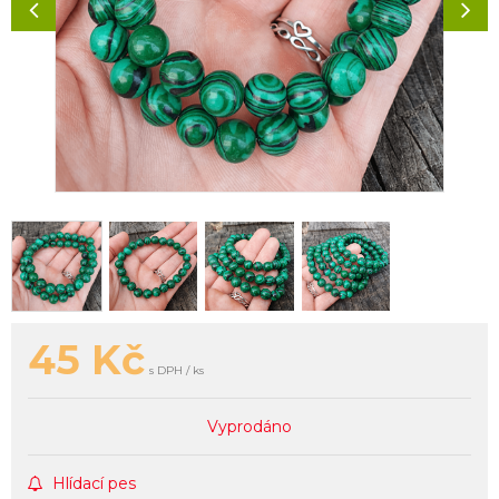
45
Kč
s DPH / ks
Vyprodáno
Hlídací pes