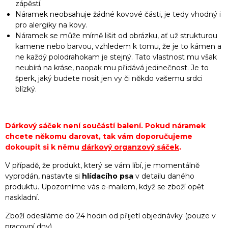
zápěstí.
Náramek neobsahuje žádné kovové části, je tedy vhodný i
pro alergiky na kovy.
Náramek se může mírně lišit od obrázku, ať už strukturou
kamene nebo barvou, vzhledem k tomu, že je to kámen a
ne každý polodrahokam je stejný. Tato vlastnost mu však
neubírá na kráse, naopak mu přidává jedinečnost. Je to
šperk, jaký budete nosit jen vy či někdo vašemu srdci
blízký.
Dárkový sáček není součástí balení. Pokud náramek
chcete někomu darovat, tak vám doporučujeme
dokoupit si k němu
dárkový organzový sáček
.
V případě, že produkt, který se vám líbí, je momentálně
vyprodán, nastavte si
hlídacího psa
v detailu daného
produktu. Upozorníme vás e-mailem, když se zboží opět
naskladní.
Zboží odesíláme do 24 hodin od přijetí objednávky (pouze v
pracovní dny).