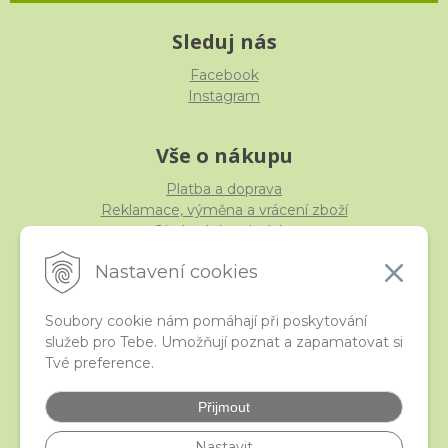
Sleduj nás
Facebook
Instagram
Vše o nákupu
Platba a doprava
Reklamace, výměna a vrácení zboží
Obchodní podmínky
Ochrana osobních údajů
Nastavení cookies
Soubory cookie nám pomáhají při poskytování
služeb pro Tebe. Umožňují poznat a zapamatovat si
iStraka
Tvé preference.
Kontakt
Velkoobchod
Přijmout
Nejčastější otázky
České puncovní značky
Nastavit