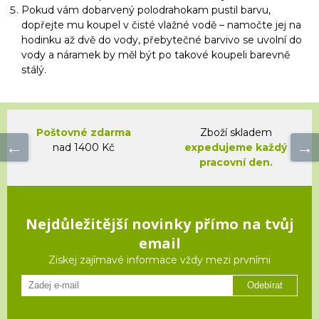
Pokud vám dobarvený polodrahokam pustil barvu,
dopřejte mu koupel v čisté vlažné vodě – namočte jej na
hodinku až dvě do vody, přebytečné barvivo se uvolní do
vody a náramek by měl být po takové koupeli barevně
stálý.
Poštovné zdarma
Zboží skladem
nad 1400 Kč
expedujeme každý
pracovní den.
Nejdůležitější novinky přímo na tvůj
email
Ziskej zajímavé informace vždy mezi prvními
Odebírat