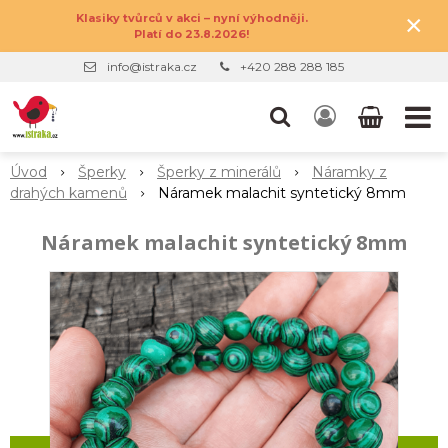
×
Klasiky tvůrců v akci – nyní výhodněji.
Platí do 23.8.2026!
info@istraka.cz
+420 288 288 185
Úvod
Šperky
Šperky z minerálů
Náramky z
drahých kamenů
Náramek malachit syntetický 8mm
Náramek malachit syntetický 8mm