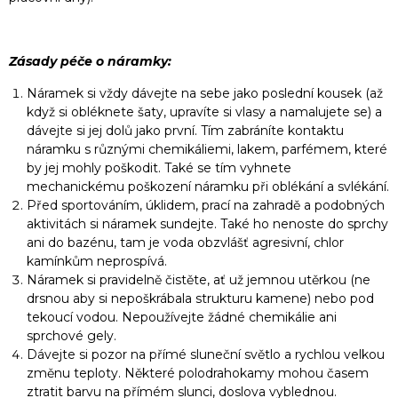
Zásady péče o náramky:
Náramek si vždy dávejte na sebe jako poslední kousek (až
když si obléknete šaty, upravíte si vlasy a namalujete se) a
dávejte si jej dolů jako první. Tím zabráníte kontaktu
náramku s různými chemikáliemi, lakem, parfémem, které
by jej mohly poškodit. Také se tím vyhnete
mechanickému poškození náramku při oblékání a svlékání.
Před sportováním, úklidem, prací na zahradě a podobných
aktivitách si náramek sundejte. Také ho nenoste do sprchy
ani do bazénu, tam je voda obzvlášť agresivní, chlor
kamínkům neprospívá.
Náramek si pravidelně čistěte, ať už jemnou utěrkou (ne
drsnou aby si nepoškrábala strukturu kamene) nebo pod
tekoucí vodou. Nepoužívejte žádné chemikálie ani
sprchové gely.
Dávejte si pozor na přímé sluneční světlo a rychlou velkou
změnu teploty. Některé polodrahokamy mohou časem
ztratit barvu na přímém slunci, doslova vyblednou.