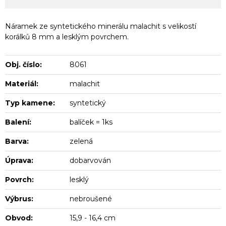
Náramek ze syntetického minerálu malachit s velikostí
korálků 8 mm a lesklým povrchem.
Obj. číslo:
8061
Materiál:
malachit
Typ kamene:
syntetický
Balení:
balíček = 1ks
Barva:
zelená
Úprava:
dobarvován
Povrch:
lesklý
Výbrus:
nebroušené
Obvod:
15,9 - 16,4 cm