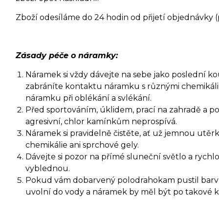
Zboží odesíláme do 24 hodin od přijetí objednávky 
Zásady péče o náramky:
Náramek si vždy dávejte na sebe jako poslední kouse
zabráníte kontaktu náramku s různými chemikáli
náramku při oblékání a svlékání.
Před sportováním, úklidem, prací na zahradě a p
agresivní, chlor kamínkům neprospívá.
Náramek si pravidelně čistěte, ať už jemnou ut
chemikálie ani sprchové gely.
Dávejte si pozor na přímé sluneční světlo a ryc
vyblednou.
Pokud vám dobarvený polodrahokam pustil barvu, 
uvolní do vody a náramek by měl být po takové ko