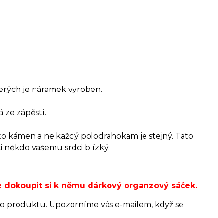
terých je náramek vyroben.
 ze zápěstí.
to kámen a ne každý polodrahokam je stejný. Tato
či někdo vašemu srdci blízký.
e dokoupit si k němu
dárkový organzový sáček
.
o produktu. Upozorníme vás e-mailem, když se