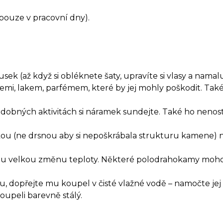
(pouze v pracovní dny).
k (až když si obléknete šaty, upravíte si vlasy a namaluje
emi, lakem, parfémem, které by jej mohly poškodit. T
odobných aktivitách si náramek sundejte. Také ho nenost
ěrkou (ne drsnou aby si nepoškrábala strukturu kamene)
hlou velkou změnu teploty. Některé polodrahokamy moho
dopřejte mu koupel v čisté vlažné vodě – namočte jej 
upeli barevně stálý.