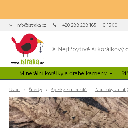
info@istraka.cz
+420 288 288 185
8-15:00
✴ Nejtřpytivější korálkový
Minerální korálky a drahé kameny
Ří
Úvod
Šperky
Šperky z minerálů
Náramky z dra