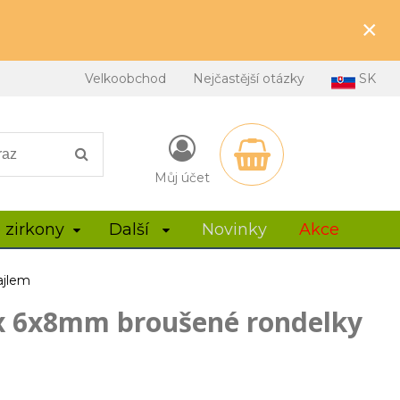
×
Velkoobchod
Nejčastější otázky
SK
Můj účet
 zirkony
Další
Novinky
Akce
ajlem
 6x8mm broušené rondelky