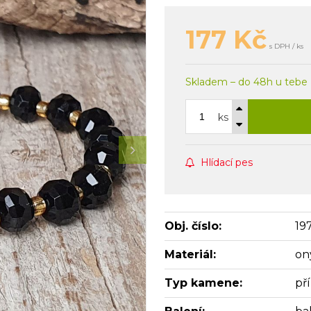
177
Kč
s DPH / ks
Skladem – do 48h u tebe
ks
Hlídací pes
Obj. číslo:
19
Materiál:
on
Typ kamene:
př