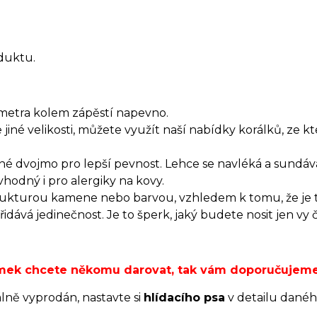
duktu.
metra kolem zápěstí napevno.
jiné velikosti, můžete využít naší nabídky korálků, ze k
né dvojmo pro lepší pevnost. Lehce se navléká a sundává
hodný i pro alergiky na kovy.
trukturou kamene nebo barvou, vzhledem k tomu, že je 
dává jedinečnost. Je to šperk, jaký budete nosit jen vy 
ramek chcete někomu darovat, tak vám doporučujem
álně vyprodán, nastavte si
hlídacího psa
v detailu danéh