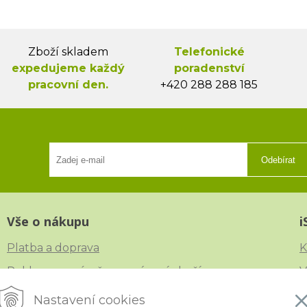
Zboží skladem
Telefonické
expedujeme každý
poradenství
pracovní den.
+420 288 288 185
Odebírat
Vše o nákupu
i
Platba a doprava
K
Reklamace, výměna a vrácení zboží
V
Obchodní podmínky
N
Nastavení cookies