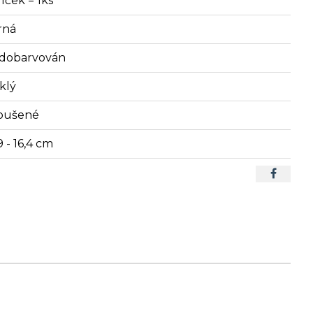
íček = 1ks
rná
dobarvován
klý
oušené
9 - 16,4 cm