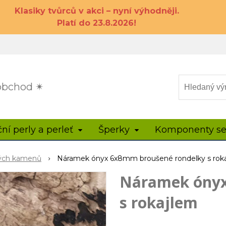
Klasiky tvůrců v akci – nyní výhodněji.
Platí do 23.8.2026!
 obchod ✴
ční perly a perleť
Šperky
Komponenty se
hých kamenů
Náramek ónyx 6x8mm broušené rondelky s rok
Náramek ónyx
s rokajlem