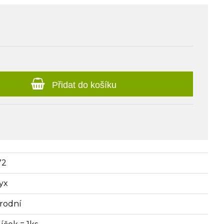
Přidat do košíku
72
yx
írodní