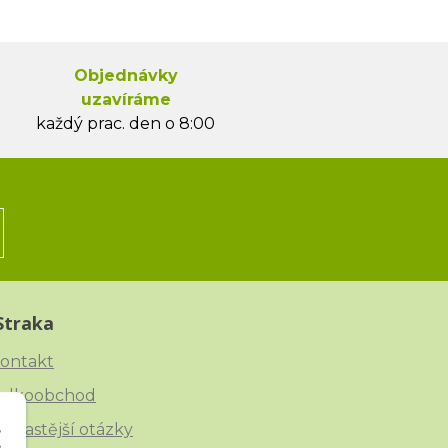
Objednávky
uzavíráme
každý prac. den o 8:00
Straka
ontakt
elkoobchod
ejčastější otázky