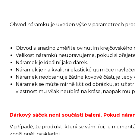
Obvod náramku je uveden výše v parametrech pro
Obvod si snadno změříte ovinutím krejčovského 
Velikost náramků neupravujeme, pokud si přejete 
Náramek je ideální jako dárek.
Náramek je na kvalitní elastické gumičce navleče
Náramek neobsahuje žádné kovové části, je tedy v
Náramek se může mírně lišit od obrázku, ať už s
vlastnost mu však neubírá na kráse, naopak mu při
Dárkový sáček není součástí balení. Pokud ná
V případě, že produkt, který se vám líbí, je moment
zboží opět naskladní.