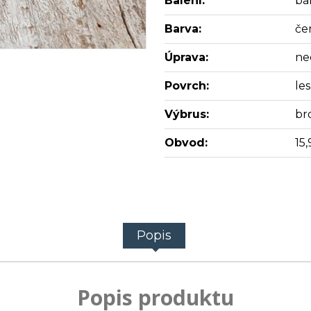
Balení:
bal
Barva:
če
Úprava:
ne
Povrch:
les
Výbrus:
br
Obvod:
15,
Popis
Popis produktu