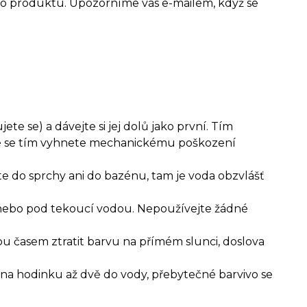
o produktu. Upozorníme vás e-mailem, když se
te se) a dávejte si jej dolů jako první. Tím
aké se tím vyhnete mechanickému poškození
e do sprchy ani do bazénu, tam je voda obzvlášť
 nebo pod tekoucí vodou. Nepoužívejte žádné
u časem ztratit barvu na přímém slunci, doslova
na hodinku až dvě do vody, přebytečné barvivo se