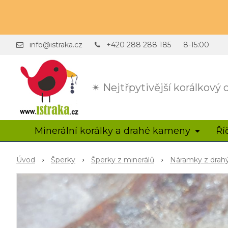
info@istraka.cz
+420 288 288 185
8-15:00
✴ Nejtřpytivější korálkový
Minerální korálky a drahé kameny
Ří
Úvod
Šperky
Šperky z minerálů
Náramky z dra