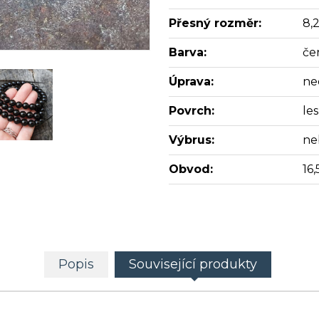
Přesný rozměr:
8,
Barva:
če
Úprava:
ne
Povrch:
les
Výbrus:
ne
Obvod:
16,
Popis
Související produkty