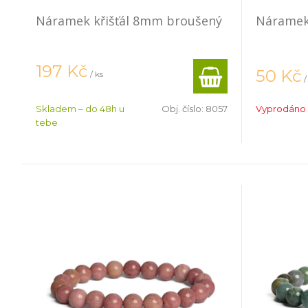
Náramek křišťál 8mm broušený
Náramek
197
Kč
50
Kč
/ ks
/
Skladem – do 48h u
Obj. číslo:
8057
Vyprodáno
tebe