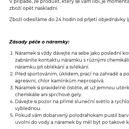
V případě, že produkt, který se vám líbí, je moment
zboží opět naskladní.
Zboží odesíláme do 24 hodin od přijetí objednávky 
Zásady péče o náramky:
Náramek si vždy dávejte na sebe jako poslední kouse
zabráníte kontaktu náramku s různými chemikáli
náramku při oblékání a svlékání.
Před sportováním, úklidem, prací na zahradě a p
agresivní, chlor kamínkům neprospívá.
Náramek si pravidelně čistěte, ať už jemnou ut
chemikálie ani sprchové gely.
Dávejte si pozor na přímé sluneční světlo a ryc
vyblednou.
Pokud vám dobarvený polodrahokam pustil barvu, 
uvolní do vody a náramek by měl být po takové ko