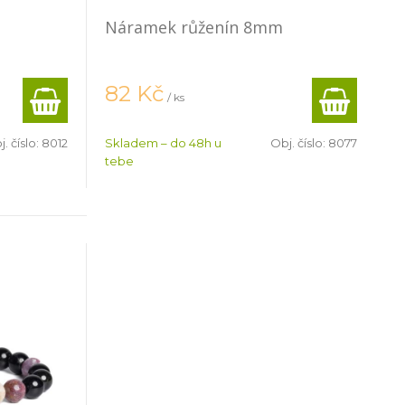
Náramek růženín 8mm
82
Kč
/ ks
. číslo:
8012
Skladem – do 48h u
Obj. číslo:
8077
tebe