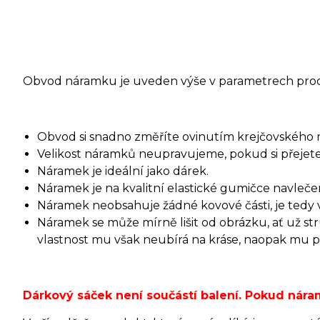
Obvod náramku je uveden výše v parametrech pro
Obvod si snadno změříte ovinutím krejčovského 
Velikost náramků neupravujeme, pokud si přejete 
Náramek je ideální jako dárek.
Náramek je na kvalitní elastické gumičce navleče
Náramek neobsahuje žádné kovové části, je tedy v
Náramek se může mírně lišit od obrázku, ať už s
vlastnost mu však neubírá na kráse, naopak mu při
Dárkový sáček není součástí balení. Pokud ná