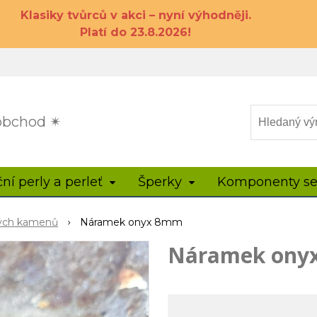
Klasiky tvůrců v akci – nyní výhodněji.
Platí do 23.8.2026!
 obchod ✴
ční perly a perleť
Šperky
Komponenty se
hých kamenů
Náramek onyx 8mm
Náramek ony