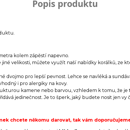
Popis produktu
duktu.
metra kolem zápěstí napevno.
jiné velikosti, můžete využít naší nabídky korálků, ze k
né dvojmo pro lepší pevnost. Lehce se navléká a sundává
hodný i pro alergiky na kovy.
trukturou kamene nebo barvou, vzhledem k tomu, že je 
dává jedinečnost. Je to šperk, jaký budete nosit jen vy 
ramek chcete někomu darovat, tak vám doporučujem