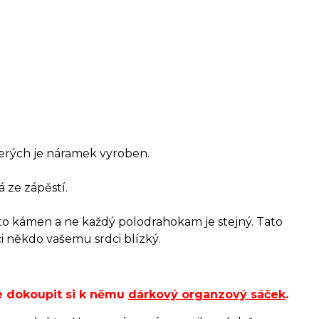
terých je náramek vyroben.
 ze zápěstí.
to kámen a ne každý polodrahokam je stejný. Tato
či někdo vašemu srdci blízký.
e dokoupit si k němu
dárkový organzový sáček
.