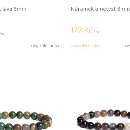
 láva 8mm
Náramek ametyst 8mm
177
Kč
/ ks
 ks
Obj. číslo:
8059
Poslední 1 - 2 ks
Obj