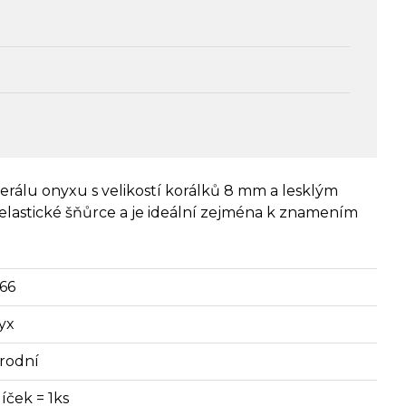
rálu onyxu s velikostí korálků 8 mm a lesklým
lastické šňůrce a je ideální zejména k znamením
66
yx
írodní
íček = 1ks