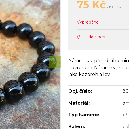
75
Kč
s DPH / ks
Vyprodáno
Hlídací pes
Náramek z přírodního mine
povrchem. Náramek je na e
jako kozoroh a lev.
Obj. číslo:
80
Materiál:
on
Typ kamene:
př
Balení:
bal