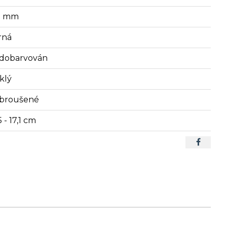
2 mm
rná
dobarvován
klý
broušené
5 - 17,1 cm