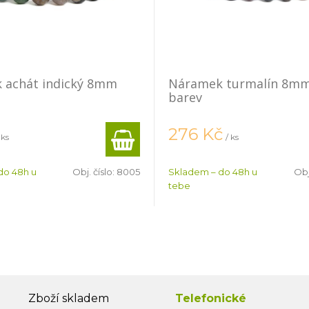
 achát indický 8mm
Náramek turmalín 8mm
barev
276
Kč
 ks
/ ks
do 48h u
Obj. číslo:
8005
Skladem – do 48h u
Obj
tebe
Zboží skladem
Telefonické