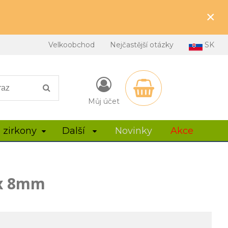
×
Velkoobchod
Nejčastější otázky
SK
Můj účet
 zirkony
Další
Novinky
Akce
x 8mm