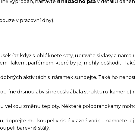
álně vyprodán, nastavte si
hlídacího psa
v detailu danéh
(pouze v pracovní dny).
k (až když si obléknete šaty, upravíte si vlasy a namaluje
emi, lakem, parfémem, které by jej mohly poškodit. T
odobných aktivitách si náramek sundejte. Také ho nenost
ěrkou (ne drsnou aby si nepoškrábala strukturu kamene)
hlou velkou změnu teploty. Některé polodrahokamy moho
dopřejte mu koupel v čisté vlažné vodě – namočte jej 
upeli barevně stálý.