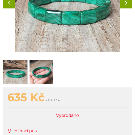
635
Kč
s DPH / ks
Vyprodáno
Hlídací pes