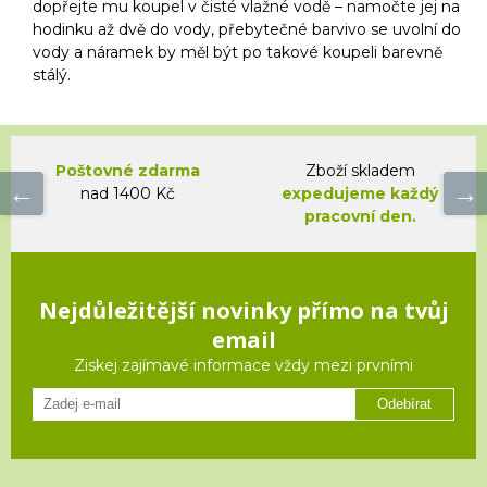
dopřejte mu koupel v čisté vlažné vodě – namočte jej na
hodinku až dvě do vody, přebytečné barvivo se uvolní do
vody a náramek by měl být po takové koupeli barevně
stálý.
Poštovné zdarma
Zboží skladem
nad 1400 Kč
expedujeme každý
pracovní den.
Nejdůležitější novinky přímo na tvůj
email
Ziskej zajímavé informace vždy mezi prvními
Odebírat