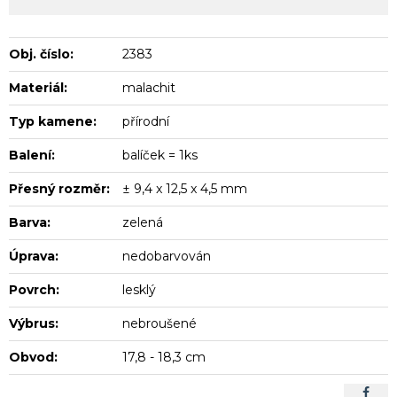
Obj. číslo:
2383
Materiál:
malachit
Typ kamene:
přírodní
Balení:
balíček = 1ks
Přesný rozměr:
± 9,4 x 12,5 x 4,5 mm
Barva:
zelená
Úprava:
nedobarvován
Povrch:
lesklý
Výbrus:
nebroušené
Obvod:
17,8 - 18,3 cm