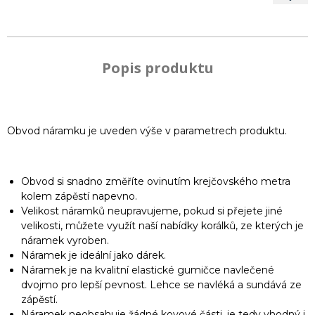
Popis produktu
Obvod náramku je uveden výše v parametrech produktu.
Obvod si snadno změříte ovinutím krejčovského metra
kolem zápěstí napevno.
Velikost náramků neupravujeme, pokud si přejete jiné
velikosti, můžete využít naší nabídky korálků, ze kterých je
náramek vyroben.
Náramek je ideální jako dárek.
Náramek je na kvalitní elastické gumičce navlečené
dvojmo pro lepší pevnost. Lehce se navléká a sundává ze
zápěstí.
Náramek neobsahuje žádné kovové části, je tedy vhodný i