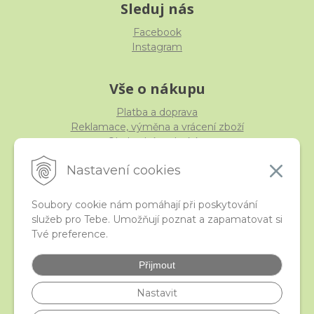
Sleduj nás
Facebook
Instagram
Vše o nákupu
Platba a doprava
Reklamace, výměna a vrácení zboží
Obchodní podmínky
Ochrana osobních údajů
Nastavení cookies
Soubory cookie nám pomáhají při poskytování
služeb pro Tebe. Umožňují poznat a zapamatovat si
iStraka
Tvé preference.
Kontakt
Velkoobchod
Přijmout
Nejčastější otázky
České puncovní značky
Nastavit