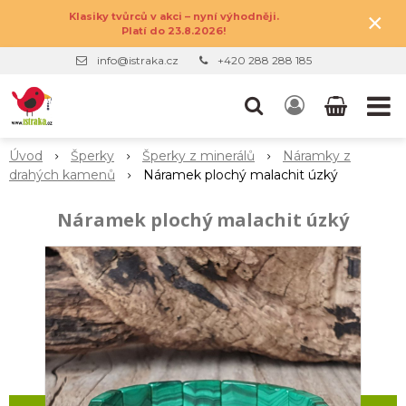
×
Klasiky tvůrců v akci – nyní výhodněji.
Platí do 23.8.2026!
info@istraka.cz
+420 288 288 185
Úvod
Šperky
Šperky z minerálů
Náramky z
drahých kamenů
Náramek plochý malachit úzký
Náramek plochý malachit úzký