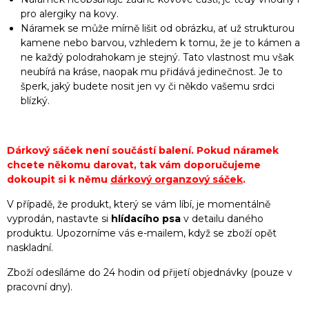
pro alergiky na kovy.
Náramek se může mírně lišit od obrázku, ať už strukturou
kamene nebo barvou, vzhledem k tomu, že je to kámen a
ne každý polodrahokam je stejný. Tato vlastnost mu však
neubírá na kráse, naopak mu přidává jedinečnost. Je to
šperk, jaký budete nosit jen vy či někdo vašemu srdci
blízký.
Dárkový sáček není součástí balení. Pokud náramek
chcete někomu darovat, tak vám doporučujeme
dokoupit si k němu
dárkový organzový sáček
.
V případě, že produkt, který se vám líbí, je momentálně
vyprodán, nastavte si
hlídacího psa
v detailu daného
produktu. Upozorníme vás e-mailem, když se zboží opět
naskladní.
Zboží odesíláme do 24 hodin od přijetí objednávky (pouze v
pracovní dny).