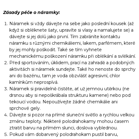
Zásady péče o náramky:
Náramek si vždy dávejte na sebe jako poslední kousek (až
když si obléknete šaty, upravíte si vlasy a namalujete se) a
dávejte si jej dolů jako první. Tím zabráníte kontaktu
náramku s různými chemikáliemi, lakem, parfémem, které
by jej mohly poškodit. Také se tím vyhnete
mechanickému poškození náramku při oblékání a svlékání.
Před sportováním, úklidem, prací na zahradě a podobných
aktivitách si náramek sundejte. Také ho nenoste do sprchy
ani do bazénu, tam je voda obzvlášť agresivní, chlor
kamínkům neprospívá.
Náramek si pravidelně čistěte, ať už jemnou utěrkou (ne
drsnou aby si nepoškrábala strukturu kamene) nebo pod
tekoucí vodou. Nepoužívejte žádné chemikálie ani
sprchové gely.
Dávejte si pozor na přímé sluneční světlo a rychlou velkou
změnu teploty. Některé polodrahokamy mohou časem
ztratit barvu na přímém slunci, doslova vyblednou.
Pokud vám dobarvený polodrahokam pustil barvu,