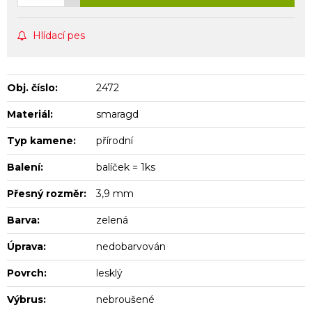
Hlídací pes
Obj. číslo:
2472
Materiál:
smaragd
Typ kamene:
přírodní
Balení:
balíček = 1ks
Přesný rozměr:
3,9 mm
Barva:
zelená
Úprava:
nedobarvován
Povrch:
lesklý
Výbrus:
nebroušené