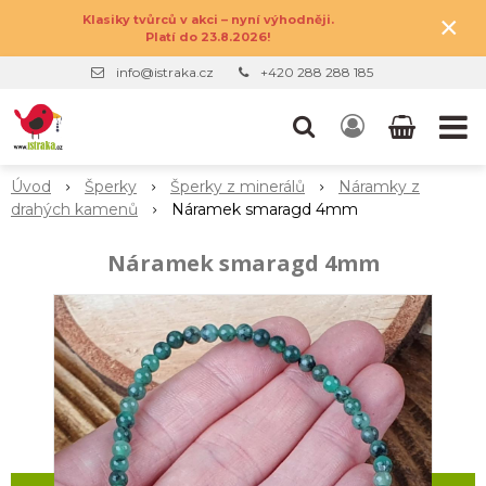
×
Klasiky tvůrců v akci – nyní výhodněji.
Platí do 23.8.2026!
info@istraka.cz
+420 288 288 185
Úvod
Šperky
Šperky z minerálů
Náramky z
drahých kamenů
Náramek smaragd 4mm
Náramek smaragd 4mm