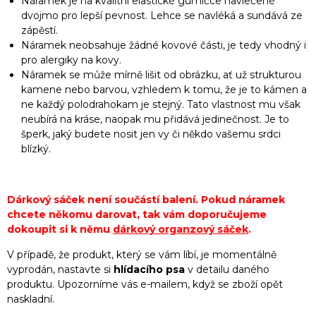
Náramek je na kvalitní elastické gumičce navlečené
dvojmo pro lepší pevnost. Lehce se navléká a sundává ze
zápěstí.
Náramek neobsahuje žádné kovové části, je tedy vhodný i
pro alergiky na kovy.
Náramek se může mírně lišit od obrázku, ať už strukturou
kamene nebo barvou, vzhledem k tomu, že je to kámen a
ne každý polodrahokam je stejný. Tato vlastnost mu však
neubírá na kráse, naopak mu přidává jedinečnost. Je to
šperk, jaký budete nosit jen vy či někdo vašemu srdci
blízký.
Dárkový sáček není součástí balení. Pokud náramek
chcete někomu darovat, tak vám doporučujeme
dokoupit si k němu
dárkový organzový sáček
.
V případě, že produkt, který se vám líbí, je momentálně
vyprodán, nastavte si
hlídacího psa
v detailu daného
produktu. Upozorníme vás e-mailem, když se zboží opět
naskladní.