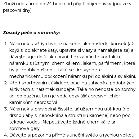
Zboží odesíláme do 24 hodin od přijetí objednávky (pouze v
pracovní dny).
Zásady péče o náramky:
Náramek si vždy dávejte na sebe jako poslední kousek (až
když si obléknete šaty, upravíte si vlasy a namalujete se) a
dávejte si jej dolů jako první. Tím zabráníte kontaktu
náramku s různými chemikáliemi, lakem, parfémem, které
by jej mohly poškodit. Také se tím vyhnete
mechanickému poškození náramku při oblékání a svlékání.
Před sportováním, úklidem, prací na zahradě a podobných
aktivitách si náramek sundejte. Také ho nenoste do sprchy
ani do bazénu, tam je voda obzvlášť agresivní, chlor
kamínkům neprospívá.
Náramek si pravidelně čistěte, ať už jemnou utěrkou (ne
drsnou aby si nepoškrábala strukturu kamene) nebo pod
tekoucí vodou. Nepoužívejte žádné chemikálie ani
sprchové gely.
Dávejte si pozor na přímé sluneční světlo a rychlou velkou