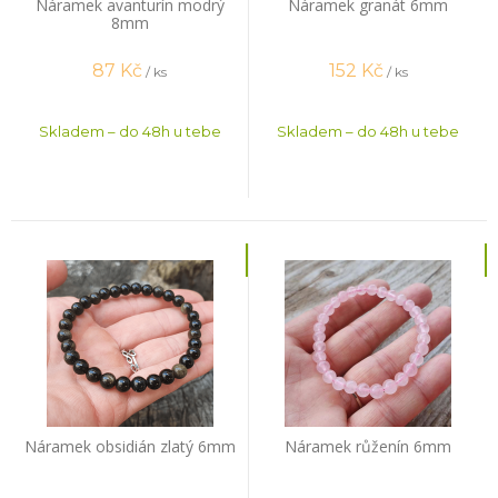
Náramek avanturín modrý
Náramek granát 6mm
8mm
87
Kč
152
Kč
/ ks
/ ks
Skladem – do 48h u tebe
Skladem – do 48h u tebe
Náramek obsidián zlatý 6mm
Náramek růženín 6mm