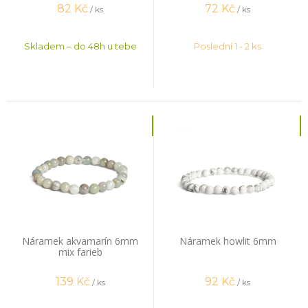
82
Kč
72
Kč
/ ks
/ ks
Skladem – do 48h u tebe
Poslední 1 - 2 ks
Náramek akvamarín 6mm
Náramek howlit 6mm
mix farieb
139
Kč
92
Kč
/ ks
/ ks