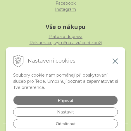
Facebook
Instagram
Vše o nákupu
Platba a doprava
Reklamace, výměna a vrácení zboží
Obchodní podmínky
Ochrana osobních údajů
Nastavení cookies
Soubory cookie nám pomáhají při poskytování
služeb pro Tebe. Umožňují poznat a zapamatovat si
iStraka
Tvé preference.
Kontakt
Velkoobchod
Přijmout
Nejčastější otázky
České puncovní značky
Nastavit
Odmítnout
© 2026 istraka.cz - nejtřpytivější korálky a polodrahokamy široko daleko •