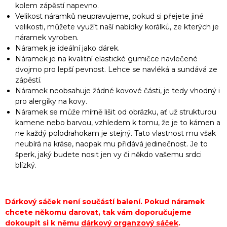
kolem zápěstí napevno.
Velikost náramků neupravujeme, pokud si přejete jiné
velikosti, můžete využít naší nabídky korálků, ze kterých je
náramek vyroben.
Náramek je ideální jako dárek.
Náramek je na kvalitní elastické gumičce navlečené
dvojmo pro lepší pevnost. Lehce se navléká a sundává ze
zápěstí.
Náramek neobsahuje žádné kovové části, je tedy vhodný i
pro alergiky na kovy.
Náramek se může mírně lišit od obrázku, ať už strukturou
kamene nebo barvou, vzhledem k tomu, že je to kámen a
ne každý polodrahokam je stejný. Tato vlastnost mu však
neubírá na kráse, naopak mu přidává jedinečnost. Je to
šperk, jaký budete nosit jen vy či někdo vašemu srdci
blízký.
Dárkový sáček není součástí balení. Pokud náramek
chcete někomu darovat, tak vám doporučujeme
dokoupit si k němu
dárkový organzový sáček
.