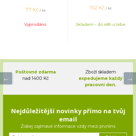
152
Kč
/ ks
77
Kč
/ ks
Vyprodáno
Skladem – do 48h u tebe
Poštovné zdarma
Zboží skladem
nad 1400 Kč
expedujeme každý
pracovní den.
Nejdůležitější novinky přímo na tvůj
email
Ziskej zajímavé informace vždy mezi prvními