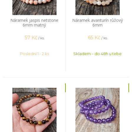
Náramek jaspis netstone
Náramek avanturín růžový
6mm matný
6mm
57
Kč
65
Kč
/ ks
/ ks
Poslední 1 - 2 ks
Skladem – do 48h u tebe