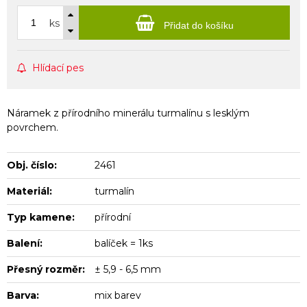
ks
Přidat do košíku
Hlídací pes
Náramek z přírodního minerálu turmalínu s lesklým
povrchem.
Obj. číslo:
2461
Materiál:
turmalín
Typ kamene:
přírodní
Balení:
balíček = 1ks
Přesný rozměr:
± 5,9 - 6,5 mm
Barva:
mix barev