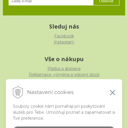
Odebírat
Sleduj nás
Facebook
Instagram
Vše o nákupu
Platba a doprava
Reklamace, výměna a vrácení zboží
Obchodní podmínky
Ochrana osobních údajů
Nastavení cookies
Soubory cookie nám pomáhají při poskytování
služeb pro Tebe. Umožňují poznat a zapamatovat si
iStraka
Tvé preference.
Kontakt