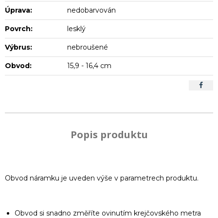
Úprava:
nedobarvován
Povrch:
lesklý
Výbrus:
nebroušené
Obvod:
15,9 - 16,4 cm
Popis produktu
Obvod náramku je uveden výše v parametrech produktu.
Obvod si snadno změříte ovinutím krejčovského metra