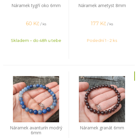
Náramek tygří oko 6mm
Náramek ametyst 8mm
60
Kč
177
Kč
/ ks
/ ks
Skladem – do 48h u tebe
Poslední 1 - 2 ks
Náramek avanturín modrý
Náramek granát 6mm
6mm