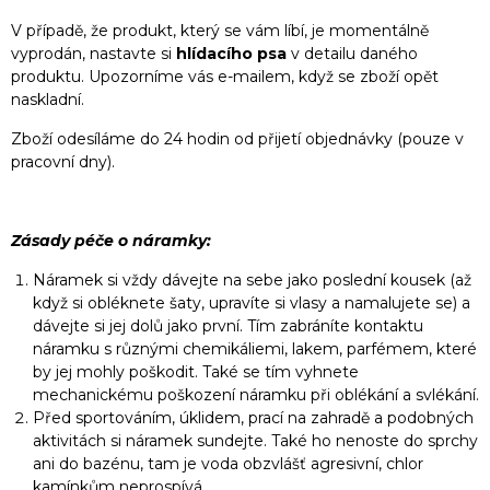
V případě, že produkt, který se vám líbí, je momentálně
vyprodán, nastavte si
hlídacího psa
v detailu daného
produktu. Upozorníme vás e-mailem, když se zboží opět
naskladní.
Zboží odesíláme do 24 hodin od přijetí objednávky (pouze v
pracovní dny).
Zásady péče o náramky:
Náramek si vždy dávejte na sebe jako poslední kousek (až
když si obléknete šaty, upravíte si vlasy a namalujete se) a
dávejte si jej dolů jako první. Tím zabráníte kontaktu
náramku s různými chemikáliemi, lakem, parfémem, které
by jej mohly poškodit. Také se tím vyhnete
mechanickému poškození náramku při oblékání a svlékání.
Před sportováním, úklidem, prací na zahradě a podobných
aktivitách si náramek sundejte. Také ho nenoste do sprchy
ani do bazénu, tam je voda obzvlášť agresivní, chlor
kamínkům neprospívá.