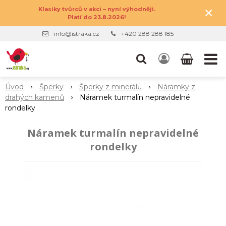
×
Klasiky tvůrců v akci – nyní výhodněji.
Platí do 23.8.2026!
info@istraka.cz
+420 288 288 185
Úvod
Šperky
Šperky z minerálů
Náramky z
drahých kamenů
Náramek turmalín nepravidelné
rondelky
Náramek turmalín nepravidelné
rondelky