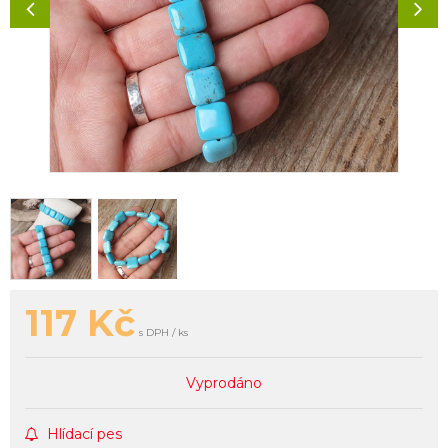
117
Kč
s DPH / ks
Vyprodáno
Hlídací pes