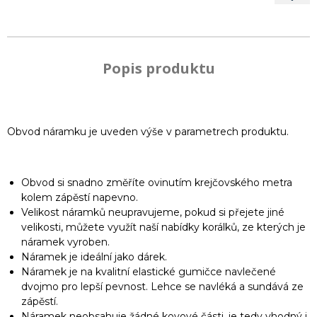
Popis produktu
Obvod náramku je uveden výše v parametrech produktu.
Obvod si snadno změříte ovinutím krejčovského metra
kolem zápěstí napevno.
Velikost náramků neupravujeme, pokud si přejete jiné
velikosti, můžete využít naší nabídky korálků, ze kterých je
náramek vyroben.
Náramek je ideální jako dárek.
Náramek je na kvalitní elastické gumičce navlečené
dvojmo pro lepší pevnost. Lehce se navléká a sundává ze
zápěstí.
Náramek neobsahuje žádné kovové části, je tedy vhodný i