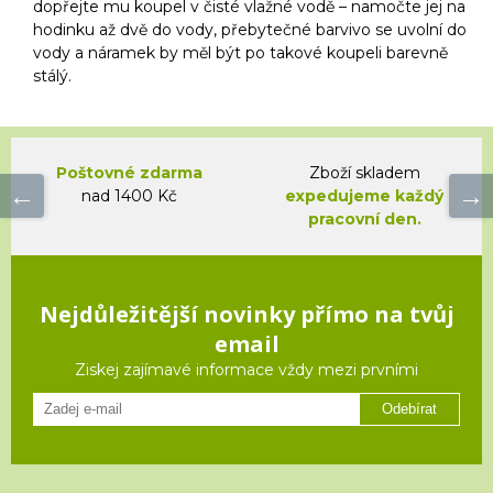
dopřejte mu koupel v čisté vlažné vodě – namočte jej na
hodinku až dvě do vody, přebytečné barvivo se uvolní do
vody a náramek by měl být po takové koupeli barevně
stálý.
Poštovné zdarma
Zboží skladem
nad 1400 Kč
expedujeme každý
pracovní den.
Nejdůležitější novinky přímo na tvůj
email
Ziskej zajímavé informace vždy mezi prvními
Odebírat