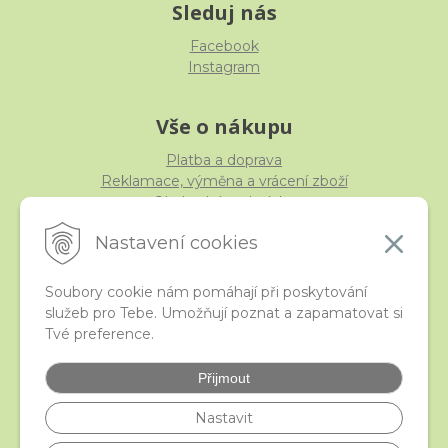
Sleduj nás
Facebook
Instagram
Vše o nákupu
Platba a doprava
Reklamace, výměna a vrácení zboží
Obchodní podmínky
Ochrana osobních údajů
Nastavení cookies
Soubory cookie nám pomáhají při poskytování
služeb pro Tebe. Umožňují poznat a zapamatovat si
iStraka
Tvé preference.
Kontakt
Velkoobchod
Přijmout
Nejčastější otázky
České puncovní značky
Nastavit