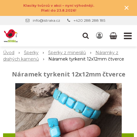
×
Klasiky tvůrců v akci – nyní výhodněji.
Platí do 23.8.2026!
info@istraka.cz
+420 288 288 185
Úvod
Šperky
Šperky z minerálů
Náramky z
drahých kamenů
Náramek tyrkenit 12x12mm čtverce
Náramek tyrkenit 12x12mm čtverce