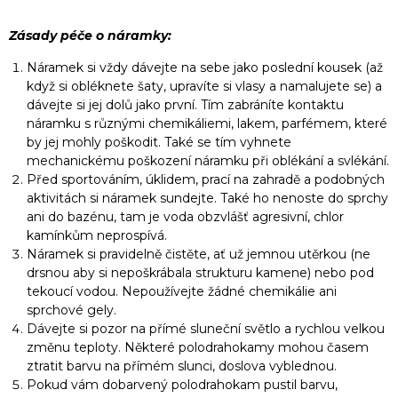
Zásady péče o náramky:
Náramek si vždy dávejte na sebe jako poslední kousek (až
když si obléknete šaty, upravíte si vlasy a namalujete se) a
dávejte si jej dolů jako první. Tím zabráníte kontaktu
náramku s různými chemikáliemi, lakem, parfémem, které
by jej mohly poškodit. Také se tím vyhnete
mechanickému poškození náramku při oblékání a svlékání.
Před sportováním, úklidem, prací na zahradě a podobných
aktivitách si náramek sundejte. Také ho nenoste do sprchy
ani do bazénu, tam je voda obzvlášť agresivní, chlor
kamínkům neprospívá.
Náramek si pravidelně čistěte, ať už jemnou utěrkou (ne
drsnou aby si nepoškrábala strukturu kamene) nebo pod
tekoucí vodou. Nepoužívejte žádné chemikálie ani
sprchové gely.
Dávejte si pozor na přímé sluneční světlo a rychlou velkou
změnu teploty. Některé polodrahokamy mohou časem
ztratit barvu na přímém slunci, doslova vyblednou.
Pokud vám dobarvený polodrahokam pustil barvu,