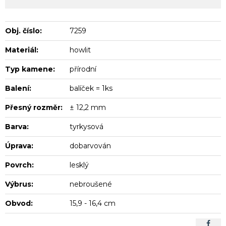
Obj. číslo:
7259
Materiál:
howlit
Typ kamene:
přírodní
Balení:
balíček = 1ks
Přesný rozměr:
± 12,2 mm
Barva:
tyrkysová
Úprava:
dobarvován
Povrch:
lesklý
Výbrus:
nebroušené
Obvod:
15,9 - 16,4 cm