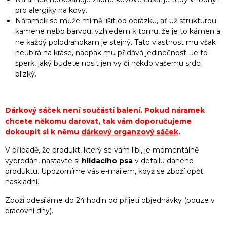
pro alergiky na kovy.
Náramek se může mírně lišit od obrázku, ať už strukturou
kamene nebo barvou, vzhledem k tomu, že je to kámen a
ne každý polodrahokam je stejný. Tato vlastnost mu však
neubírá na kráse, naopak mu přidává jedinečnost. Je to
šperk, jaký budete nosit jen vy či někdo vašemu srdci
blízký.
Dárkový sáček není součástí balení. Pokud náramek
chcete někomu darovat, tak vám doporučujeme
dokoupit si k němu
dárkový organzový sáček
.
V případě, že produkt, který se vám líbí, je momentálně
vyprodán, nastavte si
hlídacího psa
v detailu daného
produktu. Upozorníme vás e-mailem, když se zboží opět
naskladní.
Zboží odesíláme do 24 hodin od přijetí objednávky (pouze v
pracovní dny).