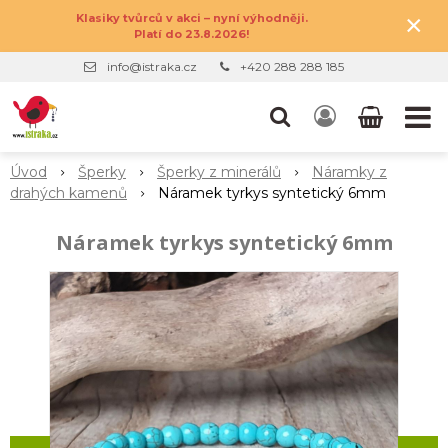
×
Klasiky tvůrců v akci – nyní výhodněji.
Platí do 23.8.2026!
info@istraka.cz
+420 288 288 185
Úvod
Šperky
Šperky z minerálů
Náramky z
drahých kamenů
Náramek tyrkys syntetický 6mm
Náramek tyrkys syntetický 6mm