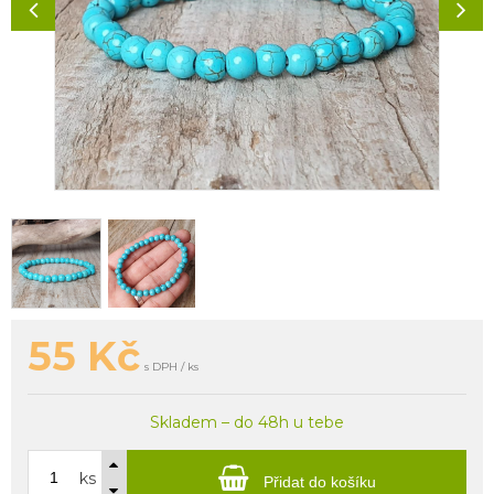
55
Kč
s DPH / ks
Skladem – do 48h u tebe
ks
Přidat do košíku