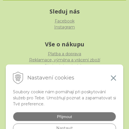
Sleduj nás
Facebook
Instagram
Vše o nákupu
Platba a doprava
Reklamace, výměna a vrácení zboží
Obchodní podmínky
Ochrana osobních údajů
Nastavení cookies
Soubory cookie nám pomáhají při poskytování
služeb pro Tebe. Umožňují poznat a zapamatovat si
iStraka
Tvé preference.
Kontakt
Velkoobchod
Přijmout
Nejčastější otázky
České puncovní značky
Nastavit