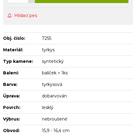
Hlídací pes
Obj. číslo:
7255
Materiál:
tyrkys
Typ kamene:
syntetický
Balení:
balíček = 1ks
Barva:
tyrkysová
Úprava:
dobarvován
Povrch:
lesklý
Výbrus:
nebroušené
Obvod:
15,9 - 16,4 cm