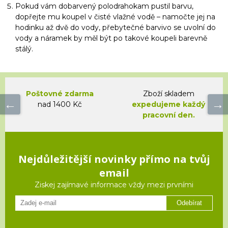
Pokud vám dobarvený polodrahokam pustil barvu,
dopřejte mu koupel v čisté vlažné vodě – namočte jej na
hodinku až dvě do vody, přebytečné barvivo se uvolní do
vody a náramek by měl být po takové koupeli barevně
stálý.
Poštovné zdarma
Zboží skladem
nad 1400 Kč
expedujeme každý
pracovní den.
Nejdůležitější novinky přímo na tvůj
email
Ziskej zajímavé informace vždy mezi prvními
Odebírat