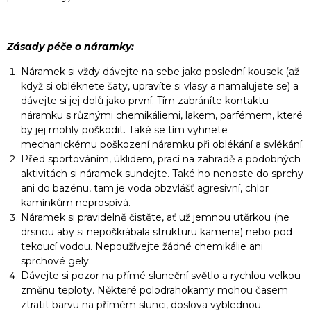
Zásady péče o náramky:
Náramek si vždy dávejte na sebe jako poslední kousek (až
když si obléknete šaty, upravíte si vlasy a namalujete se) a
dávejte si jej dolů jako první. Tím zabráníte kontaktu
náramku s různými chemikáliemi, lakem, parfémem, které
by jej mohly poškodit. Také se tím vyhnete
mechanickému poškození náramku při oblékání a svlékání.
Před sportováním, úklidem, prací na zahradě a podobných
aktivitách si náramek sundejte. Také ho nenoste do sprchy
ani do bazénu, tam je voda obzvlášť agresivní, chlor
kamínkům neprospívá.
Náramek si pravidelně čistěte, ať už jemnou utěrkou (ne
drsnou aby si nepoškrábala strukturu kamene) nebo pod
tekoucí vodou. Nepoužívejte žádné chemikálie ani
sprchové gely.
Dávejte si pozor na přímé sluneční světlo a rychlou velkou
změnu teploty. Některé polodrahokamy mohou časem
ztratit barvu na přímém slunci, doslova vyblednou.