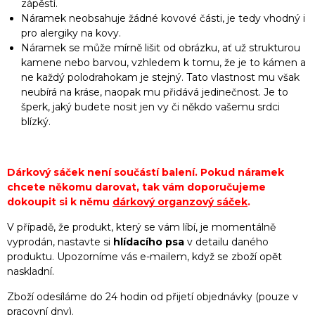
zápěstí.
Náramek neobsahuje žádné kovové části, je tedy vhodný i
pro alergiky na kovy.
Náramek se může mírně lišit od obrázku, ať už strukturou
kamene nebo barvou, vzhledem k tomu, že je to kámen a
ne každý polodrahokam je stejný. Tato vlastnost mu však
neubírá na kráse, naopak mu přidává jedinečnost. Je to
šperk, jaký budete nosit jen vy či někdo vašemu srdci
blízký.
Dárkový sáček není součástí balení. Pokud náramek
chcete někomu darovat, tak vám doporučujeme
dokoupit si k němu
dárkový organzový sáček
.
V případě, že produkt, který se vám líbí, je momentálně
vyprodán, nastavte si
hlídacího psa
v detailu daného
produktu. Upozorníme vás e-mailem, když se zboží opět
naskladní.
Zboží odesíláme do 24 hodin od přijetí objednávky (pouze v
pracovní dny).