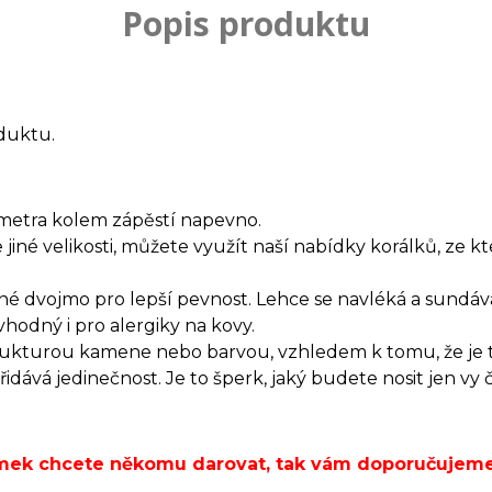
Popis produktu
duktu.
metra kolem zápěstí napevno.
jiné velikosti, můžete využít naší nabídky korálků, ze k
né dvojmo pro lepší pevnost. Lehce se navléká a sundává
hodný i pro alergiky na kovy.
trukturou kamene nebo barvou, vzhledem k tomu, že je 
dává jedinečnost. Je to šperk, jaký budete nosit jen vy 
ramek chcete někomu darovat, tak vám doporučujem