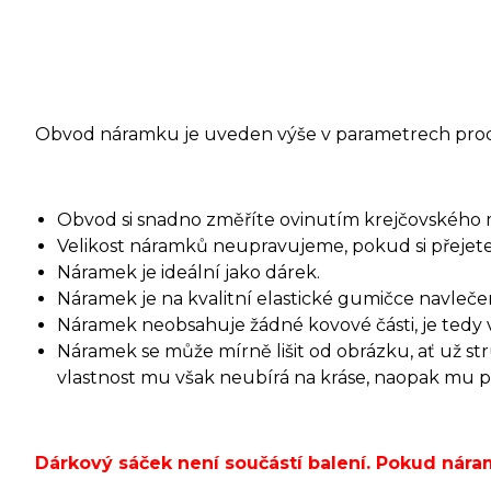
Obvod náramku je uveden výše v parametrech pro
Obvod si snadno změříte ovinutím krejčovského 
Velikost náramků neupravujeme, pokud si přejete 
Náramek je ideální jako dárek.
Náramek je na kvalitní elastické gumičce navleče
Náramek neobsahuje žádné kovové části, je tedy v
Náramek se může mírně lišit od obrázku, ať už s
vlastnost mu však neubírá na kráse, naopak mu při
Dárkový sáček není součástí balení. Pokud ná