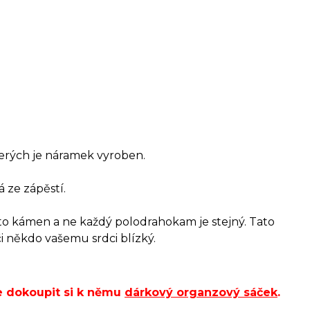
terých je náramek vyroben.
 ze zápěstí.
to kámen a ne každý polodrahokam je stejný. Tato
či někdo vašemu srdci blízký.
e dokoupit si k němu
dárkový organzový sáček
.