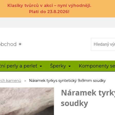
Klasiky tvůrců v akci – nyní výhodněji.
Platí do 23.8.2026!
 obchod ✴
ční perly a perleť
Šperky
Komponenty se
hých kamenů
Náramek tyrkys syntetický 9x9mm soudky
Náramek tyrk
soudky