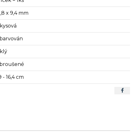
íček = 1ks
8,8 x 9,4 mm
rkysová
barvován
klý
broušené
9 - 16,4 cm