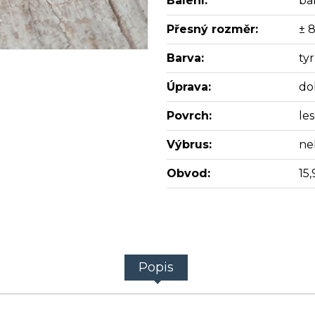
Balení:
bal
Přesný rozměr:
± 
Barva:
ty
Úprava:
do
Povrch:
les
Výbrus:
ne
Obvod:
15,
Popis