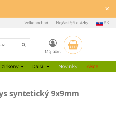
×
Velkoobchod
Nejčastější otázky
SK
Můj účet
 zirkony
Další
Novinky
Akce
ys syntetický 9x9mm