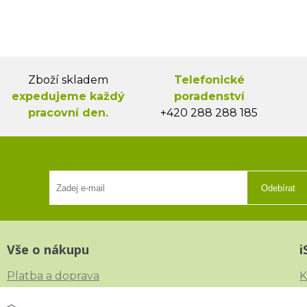
Zboží skladem
Telefonické
expedujeme každý
poradenství
pracovní den.
+420 288 288 185
Odebírat
Vše o nákupu
i
Platba a doprava
K
Reklamace, výměna a vrácení zboží
V