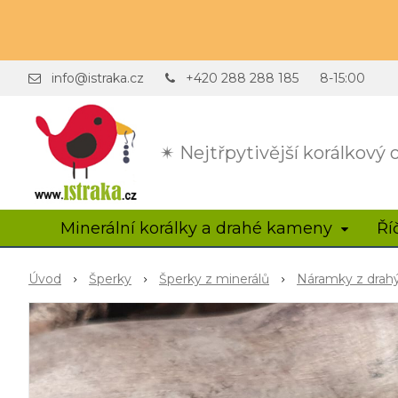
info@istraka.cz
+420 288 288 185
8-15:00
✴ Nejtřpytivější korálkový
Minerální korálky a drahé kameny
Ří
Úvod
Šperky
Šperky z minerálů
Náramky z dra