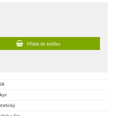
Přidat do košíku
58
rkys
ntetický