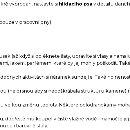
álně vyprodán, nastavte si
hlídacího psa
v detailu danéh
(pouze v pracovní dny).
k (až když si obléknete šaty, upravíte si vlasy a namaluje
emi, lakem, parfémem, které by jej mohly poškodit. T
odobných aktivitách si náramek sundejte. Také ho nenost
ěrkou (ne drsnou aby si nepoškrábala strukturu kamene)
hlou velkou změnu teploty. Některé polodrahokamy moho
dopřejte mu koupel v čisté vlažné vodě – namočte jej 
upeli barevně stálý.