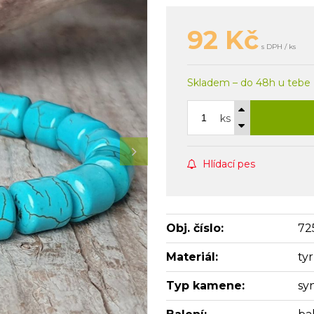
92
Kč
s DPH / ks
Skladem – do 48h u tebe
ks
Hlídací pes
Obj. číslo:
72
Materiál:
ty
Typ kamene:
sy