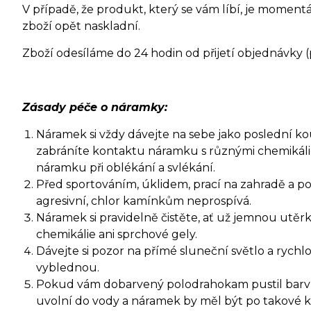
V případě, že produkt, který se vám líbí, je moment
zboží opět naskladní.
Zboží odesíláme do 24 hodin od přijetí objednávky 
Zásady péče o náramky:
Náramek si vždy dávejte na sebe jako poslední kouse
zabráníte kontaktu náramku s různými chemikáli
náramku při oblékání a svlékání.
Před sportováním, úklidem, prací na zahradě a p
agresivní, chlor kamínkům neprospívá.
Náramek si pravidelně čistěte, ať už jemnou ut
chemikálie ani sprchové gely.
Dávejte si pozor na přímé sluneční světlo a ryc
vyblednou.
Pokud vám dobarvený polodrahokam pustil barvu, 
uvolní do vody a náramek by měl být po takové ko