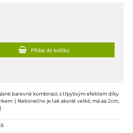
Přidat do košíku
ásné barevné kombinaci, s třpytivým efektem díky
em :) Nekonečno je tak akorát velké, má asi 2cm,
)
26