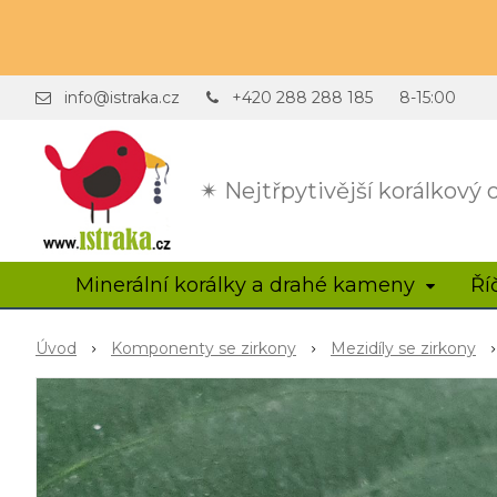
info@istraka.cz
+420 288 288 185
8-15:00
✴ Nejtřpytivější korálkový
Minerální korálky a drahé kameny
Ří
Úvod
Komponenty se zirkony
Mezidíly se zirkony