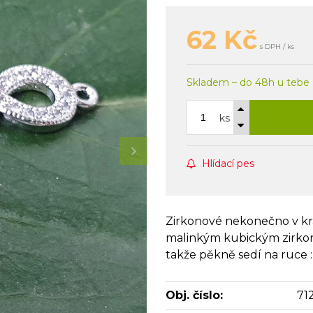
62
Kč
s DPH / ks
Skladem – do 48h u tebe
ks
Hlídací pes
Zirkonové nekonečno v kr
malinkým kubickým zirkonk
takže pěkně sedí na ruce :
Obj. číslo:
71