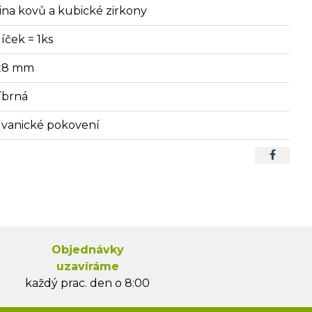
itina kovů a kubické zirkony
íček = 1ks
x8 mm
říbrná
lvanické pokovení
Objednávky
uzavíráme
každý prac. den o 8:00