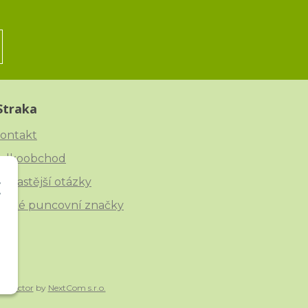
Straka
ontakt
elkoobchod
ejčastější otázky
eské puncovní značky
onnector
by
NextCom s.r.o.