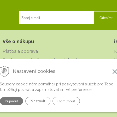
Odebírat
Vše o nákupu
i
Platba a doprava
K
Reklamace, výměna a vrácení zboží
V
Obchodní podmínky
N
Nastavení cookies
Ochrana osobních údajů
Č
Soubory cookie nám pomáhají při poskytování služeb pro Tebe.
Umožňují poznat a zapamatovat si Tvé preference.
Nastavit
Přijmout
Odmítnout
ytivější korálky a polodrahokamy široko daleko •
NextShop
&
e-shop Pohoda C