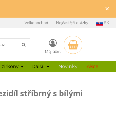
×
Velkoobchod
Nejčastější otázky
SK
Můj účet
 zirkony
Další
Novinky
Akce
idíl stříbrný s bílými