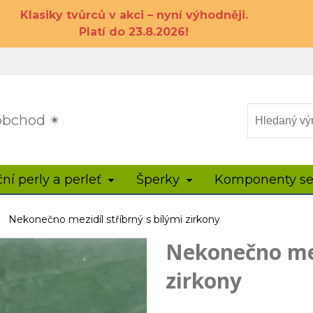
Klasiky tvůrců v akci – nyní výhodněji.
Platí do 23.8.2026!
 obchod ✴
ční perly a perleť
Šperky
Komponenty se
Nekonečno mezidíl stříbrný s bílými zirkony
Nekonečno mez
zirkony