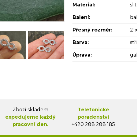
Materiál:
sl
Balení:
bal
Přesný rozměr:
21
Barva:
st
Úprava:
ga
Zboží skladem
Telefonické
expedujeme každý
poradenství
pracovní den.
+420 288 288 185