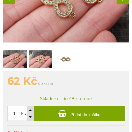
62
Kč
s DPH / ks
Skladem – do 48h u tebe
ks
Přidat do košíku