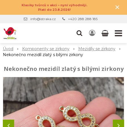
×
Klasiky tvůrců v akci – nyní výhodněji.
Platí do 23.8.2026!
info@istraka.cz
+420 288 288 185
Úvod
Komponenty se zirkony
Mezidíly se zirkony
Nekonečno mezidíl zlatý s bílými zirkony
Nekonečno mezidíl zlatý s bílými zirkony