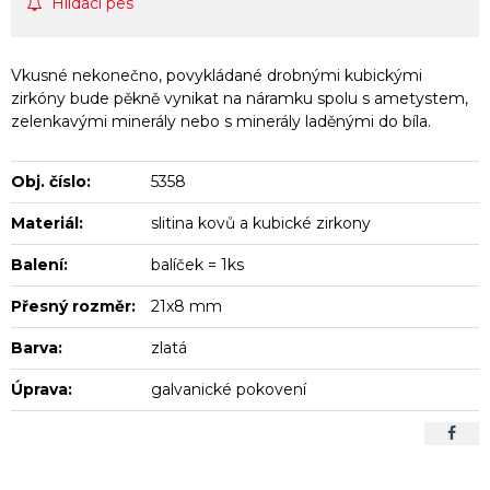
Hlídací pes
Vkusné nekonečno, povykládané drobnými kubickými
zirkóny bude pěkně vynikat na náramku spolu s ametystem,
zelenkavými minerály nebo s minerály laděnými do bíla.
Obj. číslo:
5358
Materiál:
slitina kovů a kubické zirkony
Balení:
balíček = 1ks
Přesný rozměr:
21x8 mm
Barva:
zlatá
Úprava:
galvanické pokovení