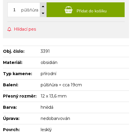
půlšňůra
Přidat do košíku
Hlídací pes
Obj. číslo:
3391
Materiál:
obsidián
Typ kamene:
přírodní
Balení:
půlšňůra = cca 19cm
Přesný rozměr:
12 x 13,6 mm
Barva:
hnědá
Úprava:
nedobarvován
Povrch:
lesklý