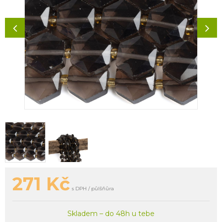
271
Kč
s DPH / půlšňůra
Skladem – do 48h u tebe