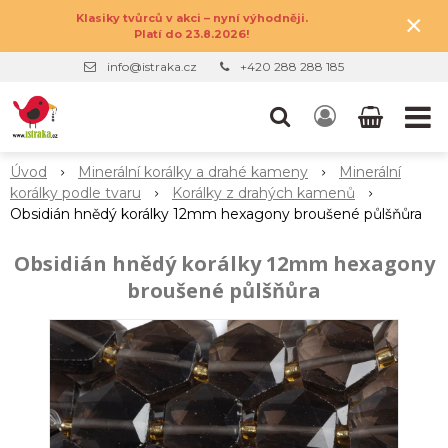
×
Klasiky tvůrců v akci – nyní výhodněji.
Platí do 23.8.2026!
info@istraka.cz
+420 288 288 185
Úvod
Minerální korálky a drahé kameny
Minerální
korálky podle tvaru
Korálky z drahých kamenů
Obsidián hnědý korálky 12mm hexagony broušené půlšňůra
Obsidián hnědý korálky 12mm hexagony
broušené půlšňůra