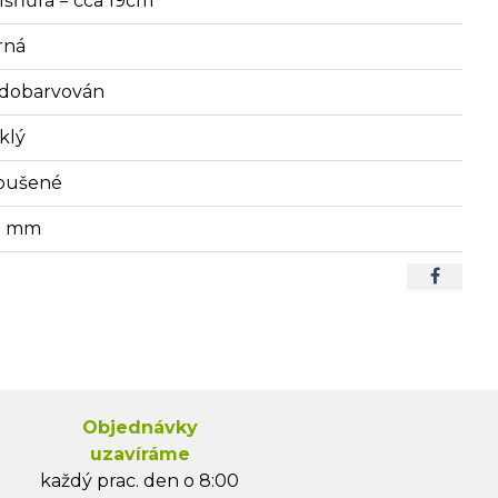
lšňůra = cca 19cm
rná
dobarvován
klý
oušené
9 mm
Objednávky
uzavíráme
každý prac. den o 8:00