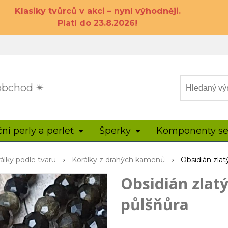
Klasiky tvůrců v akci – nyní výhodněji.
Platí do 23.8.2026!
 obchod ✴
ční perly a perleť
Šperky
Komponenty se
rálky podle tvaru
Korálky z drahých kamenů
Obsidián zla
Obsidián zlat
půlšňůra