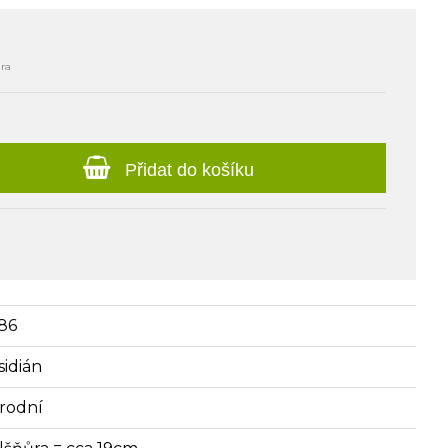
ůra
Přidat do košíku
86
sidián
írodní