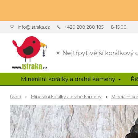
info@istraka.cz
+420 288 288 185
8-15:00
✴ Nejtřpytivější korálkový
Minerální korálky a drahé kameny
Ří
Úvod
Minerální korálky a drahé kameny
Minerální ko