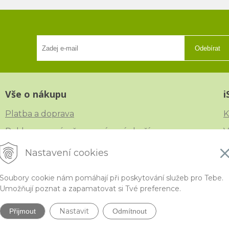
Odebírat
Vše o nákupu
i
Platba a doprava
K
Reklamace, výměna a vrácení zboží
V
Obchodní podmínky
N
Nastavení cookies
Ochrana osobních údajů
Č
Soubory cookie nám pomáhají při poskytování služeb pro Tebe.
Umožňují poznat a zapamatovat si Tvé preference.
Nastavit
Přijmout
Odmítnout
ytivější korálky a polodrahokamy široko daleko •
NextShop
&
e-shop Pohoda C