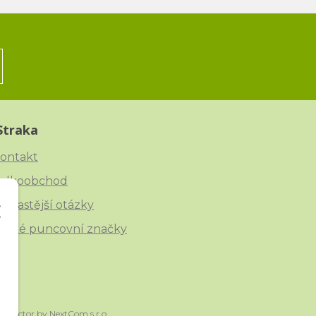
Straka
ontakt
elkoobchod
ejčastější otázky
eské puncovní značky
onnector
by
NextCom s.r.o.