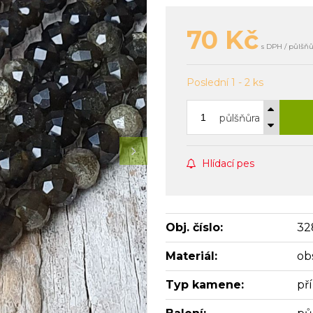
70
Kč
s DPH / půlšň
Poslední 1 - 2 ks
půlšňůra
Hlídací pes
Obj. číslo:
32
Materiál:
ob
Typ kamene:
př