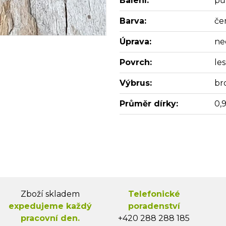
Balení:
pů
Barva:
če
Úprava:
ne
Povrch:
les
Výbrus:
br
Průměr dírky:
0,
Zboží skladem
Telefonické
expedujeme každý
poradenství
pracovní den.
+420 288 288 185