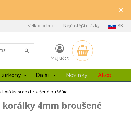
×
Velkoobchod
Nejčastější otázky
SK
Můj účet
 zirkony
Další
Novinky
Akce
tý korálky 4mm broušené půlšňůra
ý korálky 4mm broušené