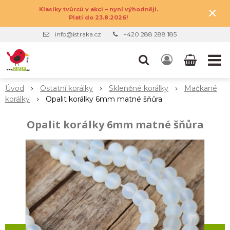
×
Klasiky tvůrců v akci – nyní výhodněji.
Platí do 23.8.2026!
info@istraka.cz
+420 288 288 185
Úvod
Ostatní korálky
Skleněné korálky
Mačkané
korálky
Opalit korálky 6mm matné šňůra
Opalit korálky 6mm matné šňůra