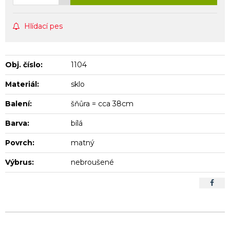
Hlídací pes
Obj. číslo:
1104
Materiál:
sklo
Balení:
šňůra = cca 38cm
Barva:
bílá
Povrch:
matný
Výbrus:
nebroušené