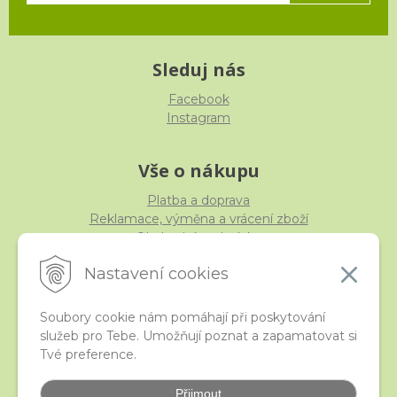
Sleduj nás
Facebook
Instagram
Vše o nákupu
Platba a doprava
Reklamace, výměna a vrácení zboží
Obchodní podmínky
Ochrana osobních údajů
Nastavení cookies
Soubory cookie nám pomáhají při poskytování
služeb pro Tebe. Umožňují poznat a zapamatovat si
iStraka
Tvé preference.
Kontakt
Velkoobchod
Přijmout