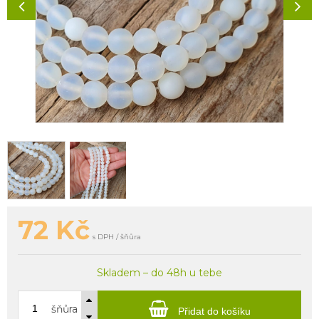
72
Kč
s DPH / šňůra
Skladem – do 48h u tebe
šňůra
Přidat do košíku