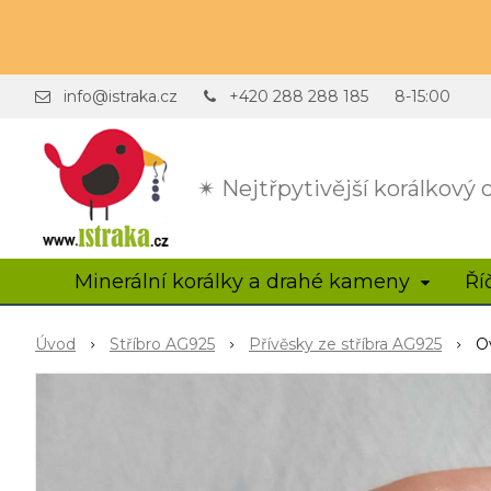
info@istraka.cz
+420 288 288 185
8-15:00
✴ Nejtřpytivější korálkový
Minerální korálky a drahé kameny
Ří
Úvod
Stříbro AG925
Přívěsky ze stříbra AG925
O