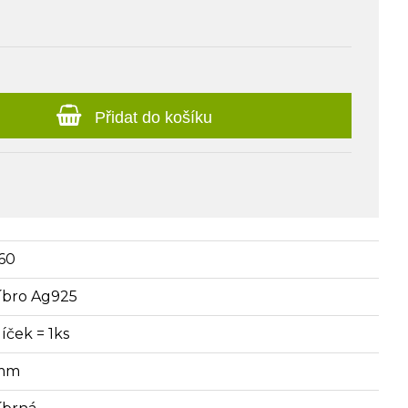
Přidat do košíku
60
říbro Ag925
íček = 1ks
mm