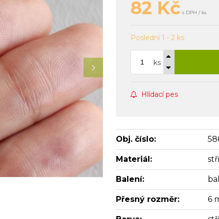
82
Kč
s DPH / ks
Poslední 1 - 2 ks
ks
Hlídací pes
Obj. číslo:
58
Materiál:
st
Balení:
bal
Přesný rozměr:
6 