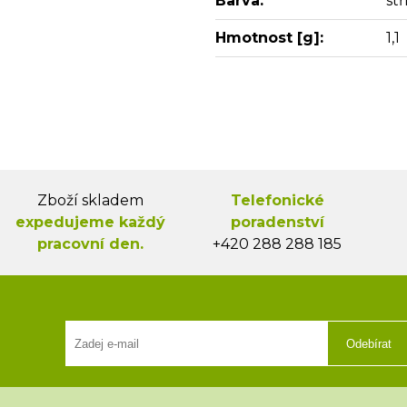
Barva:
st
Hmotnost [g]:
1,1
Zboží skladem
Telefonické
expedujeme každý
poradenství
pracovní den.
+420 288 288 185
Odebírat