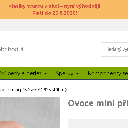
Klasiky tvůrců v akci – nyní výhodněji.
Platí do 23.8.2026!
 obchod ✴
ční perly a perleť
Šperky
Komponenty se
voce mini přívěsek AG925 stříbrný
Ovoce mini př