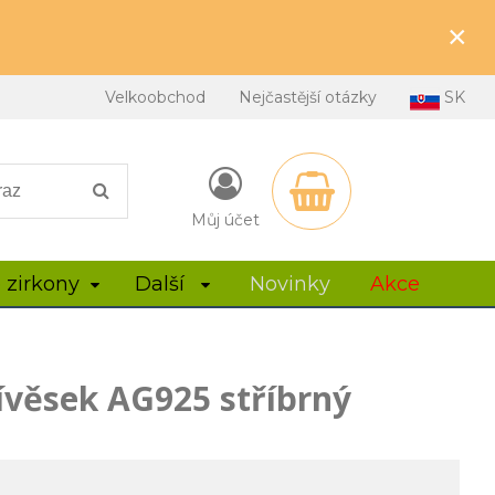
×
Velkoobchod
Nejčastější otázky
SK
Můj účet
 zirkony
Další
Novinky
Akce
ívěsek AG925 stříbrný