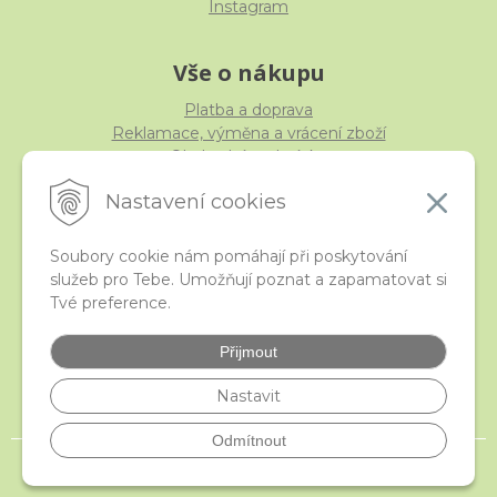
Instagram
Vše o nákupu
Platba a doprava
Reklamace, výměna a vrácení zboží
Obchodní podmínky
Ochrana osobních údajů
Nastavení cookies
Soubory cookie nám pomáhají při poskytování
služeb pro Tebe. Umožňují poznat a zapamatovat si
iStraka
Tvé preference.
Kontakt
Velkoobchod
Přijmout
Nejčastější otázky
České puncovní značky
Nastavit
Odmítnout
© 2026 istraka.cz - nejtřpytivější korálky a polodrahokamy široko daleko •
NextShop
&
e-shop Pohoda Connector
by
NextCom s.r.o.