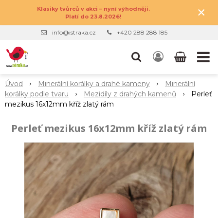
×
Klasiky tvůrců v akci – nyní výhodněji.
Platí do 23.8.2026!
info@istraka.cz
+420 288 288 185
Úvod
Minerální korálky a drahé kameny
Minerální
korálky podle tvaru
Mezidíly z drahých kamenů
Perleť
mezikus 16x12mm kříž zlatý rám
Perleť mezikus 16x12mm kříž zlatý rám