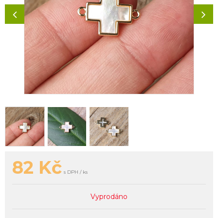
82
Kč
s DPH / ks
Vyprodáno