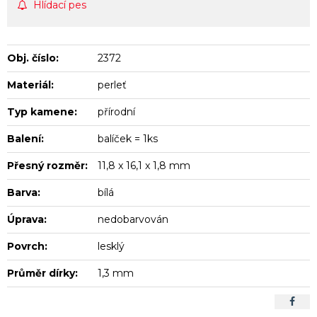
Hlídací pes
Obj. číslo:
2372
Materiál:
perleť
Typ kamene:
přírodní
Balení:
balíček = 1ks
Přesný rozměr:
11,8 x 16,1 x 1,8 mm
Barva:
bílá
Úprava:
nedobarvován
Povrch:
lesklý
Průměr dírky:
1,3 mm