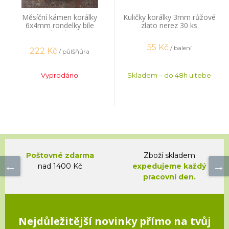
Měsíční kámen korálky
Kuličky korálky 3mm růžové
6x4mm rondelky bíle
zlato nerez 30 ks
půlšňůra
55
Kč
/ balení
222
Kč
/ půlšňůra
Vyprodáno
Skladem – do 48h u tebe
Poštovné zdarma
Zboží skladem
nad 1400 Kč
expedujeme každý
pracovní den.
Nejdůležitější novinky přímo na tvůj