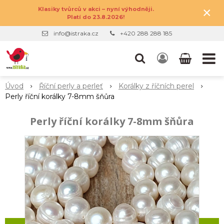
×
Klasiky tvůrců v akci – nyní výhodněji.
Platí do 23.8.2026!
info@istraka.cz
+420 288 288 185
Úvod
Říční perly a perleť
Korálky z říčních perel
Perly říční korálky 7-8mm šňůra
Perly říční korálky 7-8mm šňůra