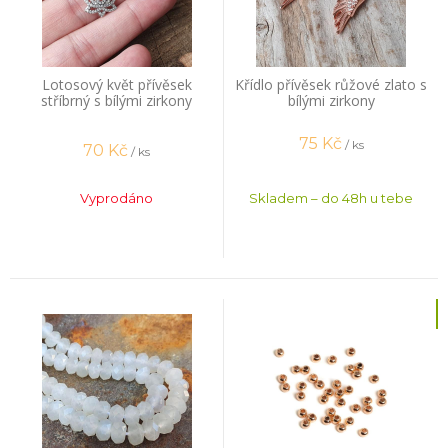
Lotosový květ přívěsek
Křídlo přívěsek růžové zlato s
stříbrný s bílými zirkony
bílými zirkony
75
Kč
/ ks
70
Kč
/ ks
Vyprodáno
Skladem – do 48h u tebe