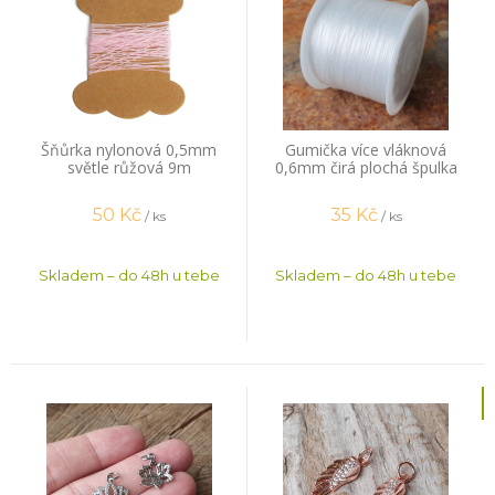
Šňůrka nylonová 0,5mm
Gumička více vláknová
světle růžová 9m
0,6mm čirá plochá špulka
44m
50
Kč
35
Kč
/ ks
/ ks
Skladem – do 48h u tebe
Skladem – do 48h u tebe