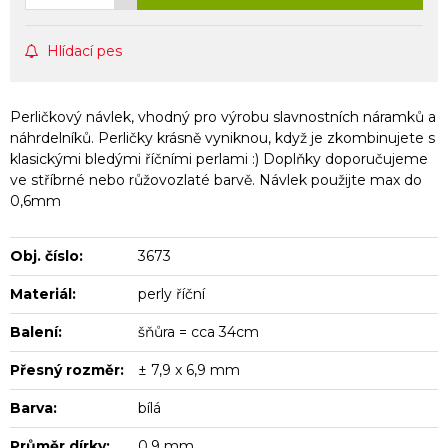
Hlídací pes
Perličkový návlek, vhodný pro výrobu slavnostních náramků a
náhrdelníků. Perličky krásně vyniknou, když je zkombinujete s
klasickými bledými říčními perlami :) Doplňky doporučujeme
ve stříbrné nebo růžovozlaté barvě. Návlek použijte max do
0,6mm
Obj. číslo:
3673
Materiál:
perly říční
Balení:
šňůra = cca 34cm
Přesný rozměr:
± 7,9 x 6,9 mm
Barva:
bílá
Průměr dírky:
0,9 mm