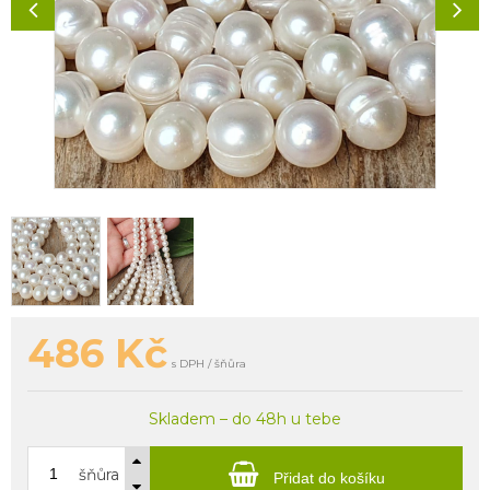
486
Kč
s DPH / šňůra
Skladem – do 48h u tebe
šňůra
Přidat do košíku