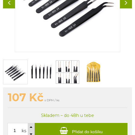
107
Kč
s DPH / ks
Skladem – do 48h u tebe
ks
Přidat do košíku