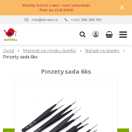
×
Klasiky tvůrců v akci – nyní výhodněji.
Platí do 23.8.2026!
info@istraka.cz
+420 288 288 185
Úvod
Materiál na výrobu šperků
Nářadí na šperky
Pinzety sada 6ks
Pinzety sada 6ks