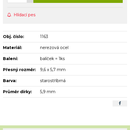
Hlídací pes
Obj. číslo:
1163
Materiál:
nerezová ocel
Balení:
balíček = 1ks
Přesný rozměr:
9,6 x 5,7 mm
Barva:
starostříbrná
Průměr dírky:
5,9 mm