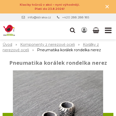
×
Klasiky tvůrců v akci – nyní výhodněji.
Platí do 23.8.2026!
info@istraka.cz
+420 288 288 185
Úvod
Komponenty z nerezové oceli
Korálky z
nerezové oceli
Pneumatika korálek rondelka nerez
Pneumatika korálek rondelka nerez