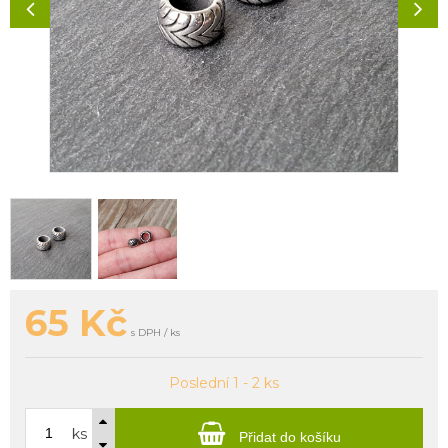
65
Kč
s DPH / ks
Poslední 1 - 2 ks
ks
Přidat do košíku