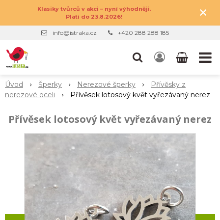
×
Klasiky tvůrců v akci – nyní výhodněji.
Platí do 23.8.2026!
info@istraka.cz
+420 288 288 185
Úvod
Šperky
Nerezové šperky
Přívěsky z
nerezové oceli
Přívěsek lotosový květ vyřezávaný nerez
Přívěsek lotosový květ vyřezávaný nerez