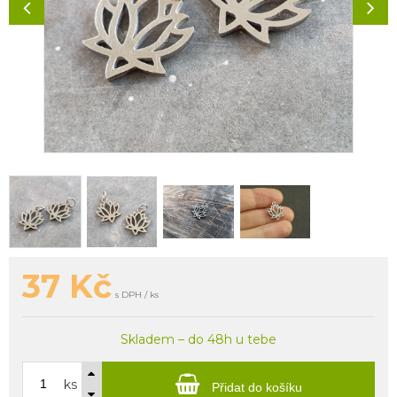
37
Kč
s DPH / ks
Skladem – do 48h u tebe
ks
Přidat do košíku