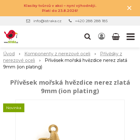
×
Klasiky tvůrců v akci – nyní výhodněji.
Platí do 23.8.2026!
info@istraka.cz
+420 288 288 185
Úvod
Komponenty z nerezové oceli
Přívěsky z
nerezové oceli
Přívěsek mořská hvězdice nerez zlatá
9mm (ion plating)
Přívěsek mořská hvězdice nerez zlatá
9mm (ion plating)
Novinka