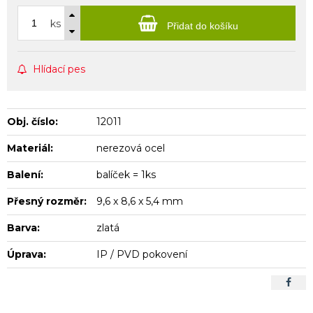
ks
Přidat do košíku
Hlídací pes
Obj. číslo:
12011
Materiál:
nerezová ocel
Balení:
balíček = 1ks
Přesný rozměr:
9,6 x 8,6 x 5,4 mm
Barva:
zlatá
Úprava:
IP / PVD pokovení