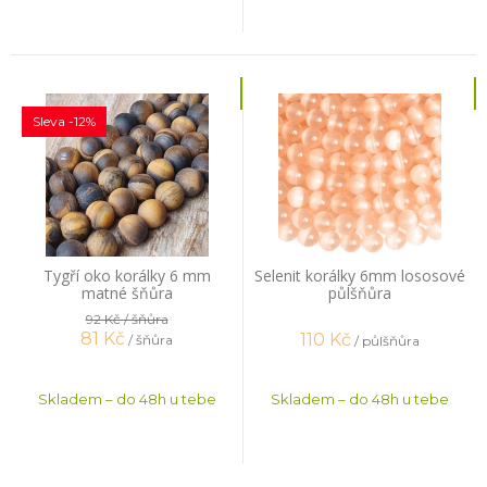
Sleva -12%
Tygří oko korálky 6 mm
Selenit korálky 6mm lososové
matné šňůra
půlšňůra
92 Kč
/ šňůra
81
Kč
110
Kč
/ šňůra
/ půlšňůra
Skladem – do 48h u tebe
Skladem – do 48h u tebe