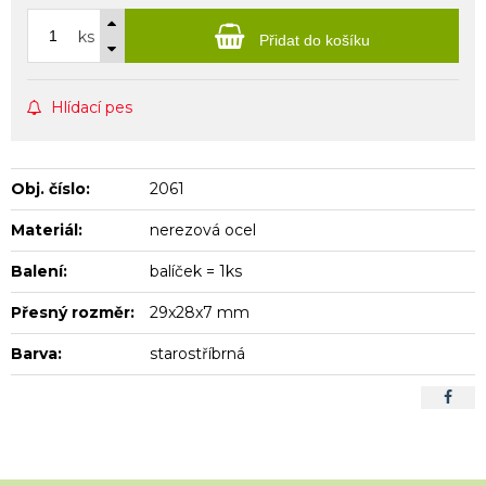
ks
Přidat do košíku
Hlídací pes
Obj. číslo:
2061
Materiál:
nerezová ocel
Balení:
balíček = 1ks
Přesný rozměr:
29x28x7 mm
Barva:
starostříbrná