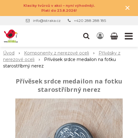
×
Klasiky tvůrců v akci – nyní výhodněji.
Platí do 23.8.2026!
info@istraka.cz
+420 288 288 185
Úvod
Komponenty z nerezové oceli
Přívěsky z
nerezové oceli
Přívěsek srdce medailon na fotku
starostříbrný nerez
Přívěsek srdce medailon na fotku
starostříbrný nerez