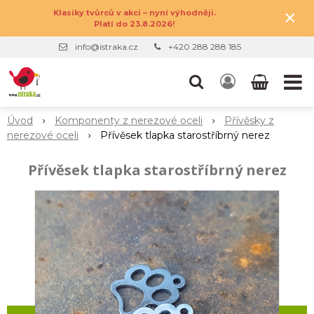
×
Klasiky tvůrců v akci – nyní výhodněji.
Platí do 23.8.2026!
info@istraka.cz
+420 288 288 185
Úvod
Komponenty z nerezové oceli
Přívěsky z
nerezové oceli
Přívěsek tlapka starostříbrný nerez
Přívěsek tlapka starostříbrný nerez