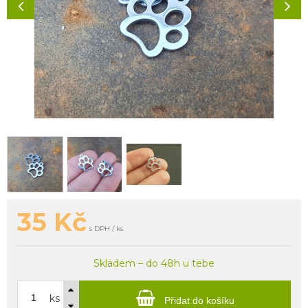
35
Kč
s DPH / ks
Skladem – do 48h u tebe
ks
Přidat do košíku