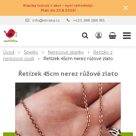
×
Klasiky tvůrců v akci – nyní výhodněji.
Platí do 23.8.2026!
info@istraka.cz
+420 288 288 185
Úvod
Šperky
Nerezové šperky
Řetízky z
nerezové oceli
Řetízek 45cm nerez růžové zlato
Řetízek 45cm nerez růžové zlato