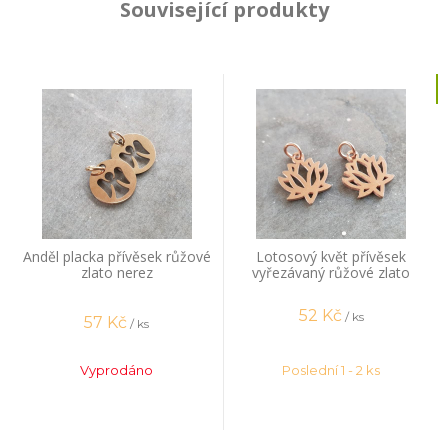
Související produkty
Anděl placka přívěsek růžové
Lotosový květ přívěsek
zlato nerez
vyřezávaný růžové zlato
nerez
52
Kč
/ ks
57
Kč
/ ks
Vyprodáno
Poslední 1 - 2 ks