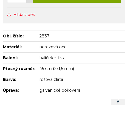
Hlídací pes
Obj. číslo:
2837
Materiál:
nerezová ocel
Balení:
balíček = 1ks
Přesný rozměr:
45 cm (2x1,5 mm)
Barva:
růžová zlatá
Úprava:
galvanické pokovení