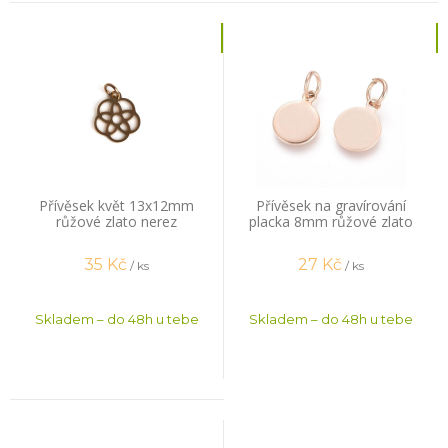
Přívěsek květ 13x12mm
Přívěsek na gravírování
růžové zlato nerez
placka 8mm růžové zlato
nerez (ion plating)
35
Kč
27
Kč
/ ks
/ ks
Skladem – do 48h u tebe
Skladem – do 48h u tebe