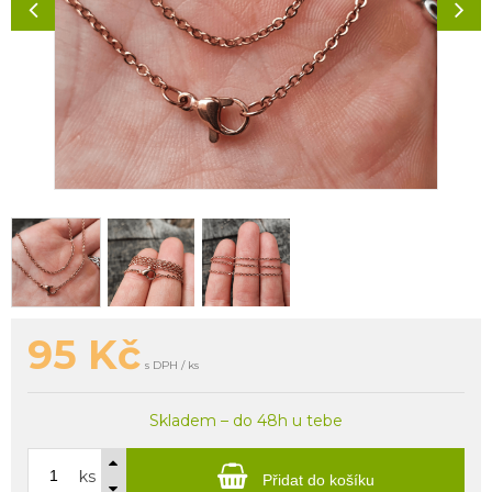
95
Kč
s DPH / ks
Skladem – do 48h u tebe
ks
Přidat do košíku