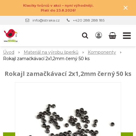
×
Klasiky tvůrců v akci – nyní výhodněji.
Platí do 23.8.2026!
info@istraka.cz
+420 288 288 185
Úvod
Materiál na výrobu šperků
Komponenty
Rokajl zamačkávací 2x1,2mm černý 50 ks
Rokajl zamačkávací 2x1,2mm černý 50 ks