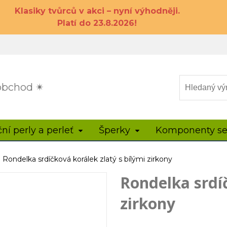
Klasiky tvůrců v akci – nyní výhodněji.
Platí do 23.8.2026!
 obchod ✴
ční perly a perleť
Šperky
Komponenty se
Rondelka srdíčková korálek zlatý s bílými zirkony
Rondelka srdíč
zirkony