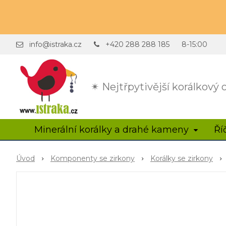
info@istraka.cz
+420 288 288 185
8-15:00
✴ Nejtřpytivější korálkový
Minerální korálky a drahé kameny
Ří
Úvod
Komponenty se zirkony
Korálky se zirkony