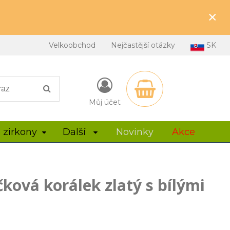
×
Velkoobchod
Nejčastější otázky
SK
Můj účet
 zirkony
Další
Novinky
Akce
ková korálek zlatý s bílými