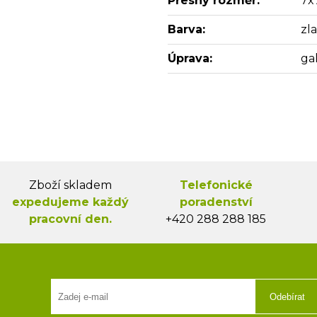
Přesný rozměr:
7x
Barva:
zl
Úprava:
ga
Zboží skladem
Telefonické
expedujeme každý
poradenství
pracovní den.
+420 288 288 185
Odebírat