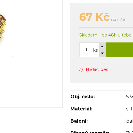
67
Kč
s DPH / ks
Skladem – do 48h u tebe
ks
Hlídací pes
Obj. číslo:
53
Materiál:
sl
Balení:
bal