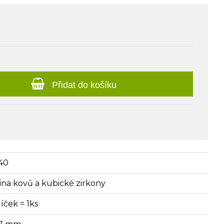
Přidat do košíku
40
itina kovů a kubické zirkony
íček = 1ks