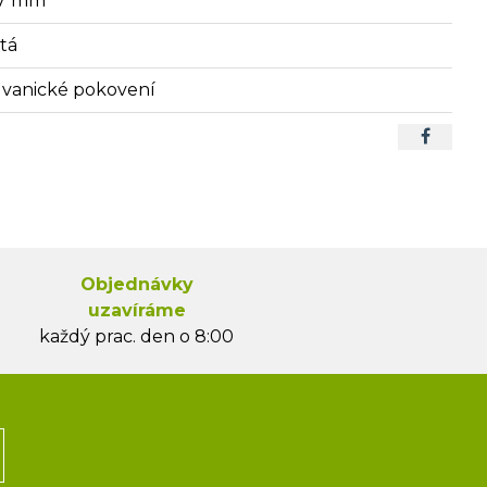
7 mm
atá
lvanické pokovení
Objednávky
uzavíráme
každý prac. den o 8:00