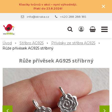
×
Klasiky tvůrců v akci – nyní výhodněji.
Platí do 23.8.2026!
info@istraka.cz
+420 288 288 185
Úvod
Stříbro AG925
Přívěsky ze stříbra AG925
Růže přívěsek AG925 stříbrný
Růže přívěsek AG925 stříbrný