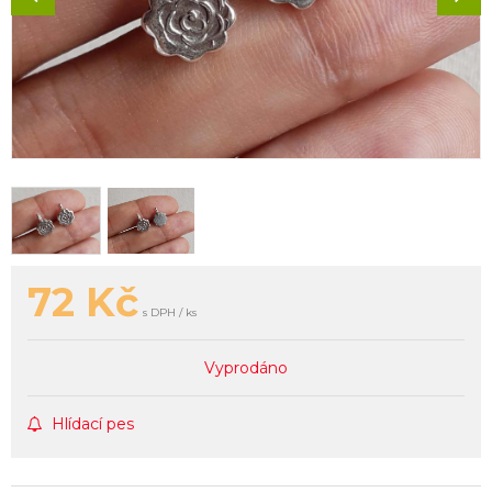
72
Kč
s DPH / ks
Vyprodáno
Hlídací pes