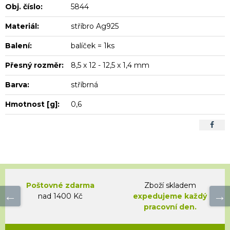
Obj. číslo:
5844
Materiál:
stříbro Ag925
Balení:
balíček = 1ks
Přesný rozměr:
8,5 x 12 - 12,5 x 1,4 mm
Barva:
stříbrná
Hmotnost [g]:
0,6
Poštovné zdarma
Zboží skladem
nad 1400 Kč
expedujeme každý
pracovní den.