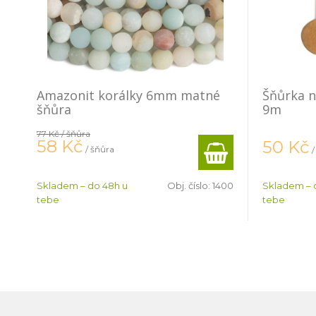
Amazonit korálky 6mm matné
Šňůrka 
šňůra
9m
77 Kč
/ šňůra
58
Kč
50
Kč
/ šňůra
/
Skladem – do 48h u
Obj. číslo:
1400
Skladem – 
tebe
tebe