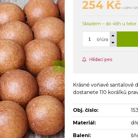
254
Kč
s DPH / š
Skladem – do 48h u tebe
šňůra
Hlídací pes
Krásné voňavé santalové d
dostanete 110 korálků pra
Obj. číslo:
15
Materiál:
dř
Balení:
šň