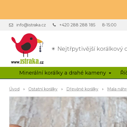
info@istraka.cz
+420 288 288 185
8-15:00
✴ Nejtřpytivější korálkový
Minerální korálky a drahé kameny
Ří
Úvod
Ostatní korálky
Dřevěné korálky
Mala náhr