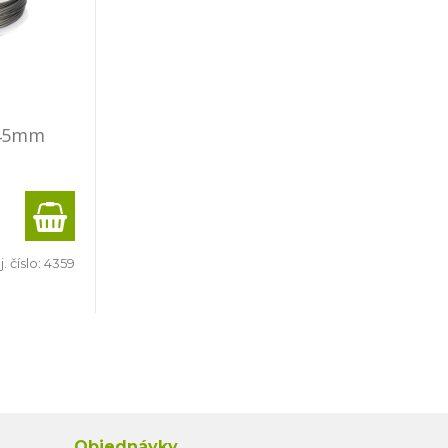
,45mm
. číslo:
4359
Objednávky