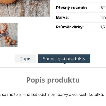
Přesný rozměr:
6,
Barva:
hn
Průměr dírky:
1,
Popis
Související produkty
Popis produktu
s se může mírně lišit odstínem barvy a velikostí korálků.