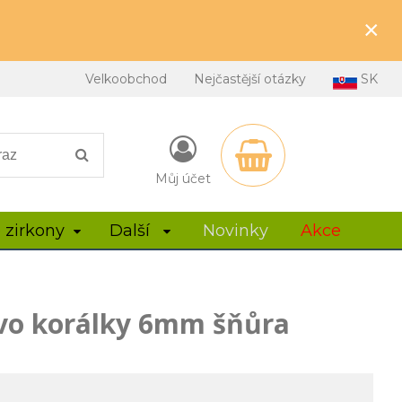
×
Velkoobchod
Nejčastější otázky
SK
Můj účet
 zirkony
Další
Novinky
Akce
vo korálky 6mm šňůra