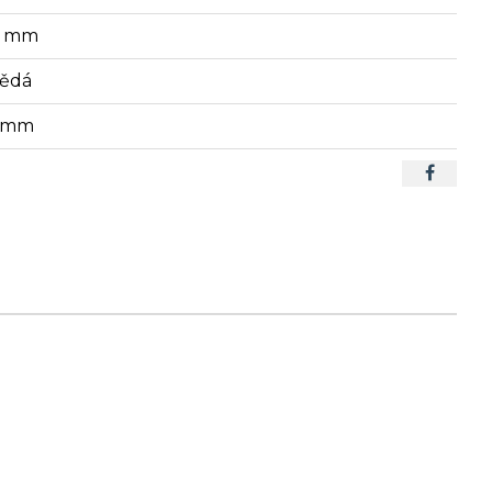
2 mm
ědá
5 mm