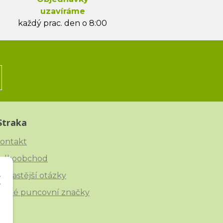
uzavíráme
každý prac. den o 8:00
Straka
ontakt
elkoobchod
ejčastější otázky
eské puncovní značky