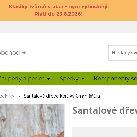
Klasiky tvůrců v akci – nyní výhodněji.
Platí do 23.8.2026!
 obchod ✴
ční perly a perleť
Šperky
Komponenty se
delníky
Santalové dřevo korálky 6mm šňůra
Santalové dře