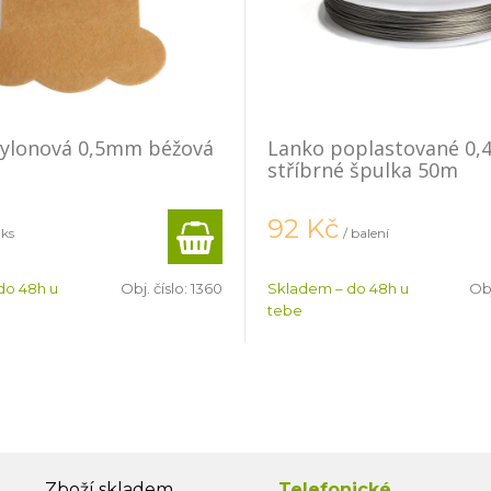
nylonová 0,5mm béžová
Lanko poplastované 0
stříbrné špulka 50m
92
Kč
 ks
/ balení
do 48h u
Obj. číslo:
1360
Skladem – do 48h u
Obj
tebe
Zboží skladem
Telefonické