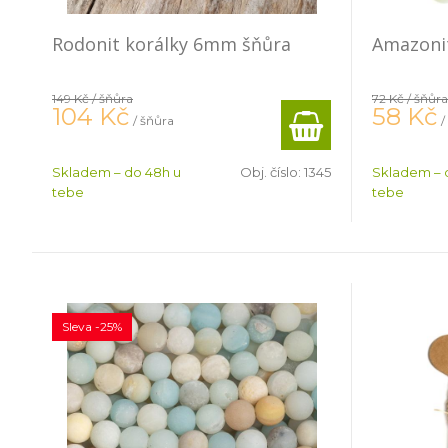
Rodonit korálky 6mm šňůra
Amazoni
149 Kč
/ šňůra
72 Kč
/ šňůra
104
Kč
58
Kč
/ šňůra
/
Skladem – do 48h u
Obj. číslo:
1345
Skladem – 
tebe
tebe
Sleva -25%