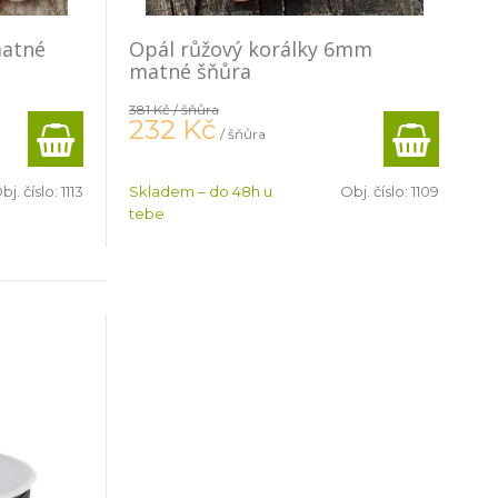
matné
Opál růžový korálky 6mm
matné šňůra
381 Kč
/ šňůra
232
Kč
/ šňůra
bj. číslo:
1113
Skladem – do 48h u
Obj. číslo:
1109
tebe