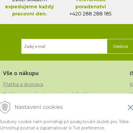
expedujeme každý
poradenství
pracovní den.
+420 288 288 185
Odebírat
Vše o nákupu
i
Platba a doprava
K
Reklamace, výměna a vrácení zboží
V
Obchodní podmínky
N
Nastavení cookies
Ochrana osobních údajů
Č
Soubory cookie nám pomáhají při poskytování služeb pro Tebe.
Umožňují poznat a zapamatovat si Tvé preference.