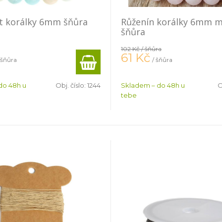
t korálky 6mm šňůra
Růženín korálky 6mm 
šňůra
102 Kč
/ šňůra
61
Kč
 šňůra
/ šňůra
do 48h u
Obj. číslo:
1244
Skladem – do 48h u
O
tebe