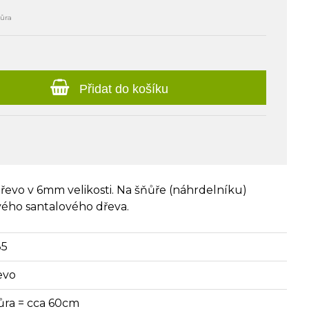
ňůra
Přidat do košíku
řevo v 6mm velikosti. Na šňůře (náhrdelníku)
vého santalového dřeva.
35
evo
ůra = cca 60cm