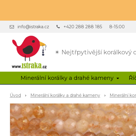
info@istraka.cz
+420 288 288 185
8-15:00
✴ Nejtřpytivější korálkový
Minerální korálky a drahé kameny
Ří
Úvod
Minerální korálky a drahé kameny
Minerální ko