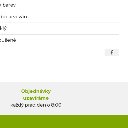
x barev
dobarvován
klý
oušené
Objednávky
uzavíráme
každý prac. den o 8:00