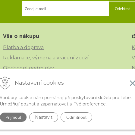
Odebírat
Vše o nákupu
i
Platba a doprava
K
Reklamace, výměna a vrácení zboží
V
Obchodní podmínky
N
Ochrana osobních údajů
Č
Nastavení cookies
Soubory cookie nám pomáhají při poskytování služeb pro Tebe.
Umožňují poznat a zapamatovat si Tvé preference.
ytivější korálky a polodrahokamy široko daleko •
NextShop
&
e-shop Pohoda C
Nastavit
Přijmout
Odmítnout