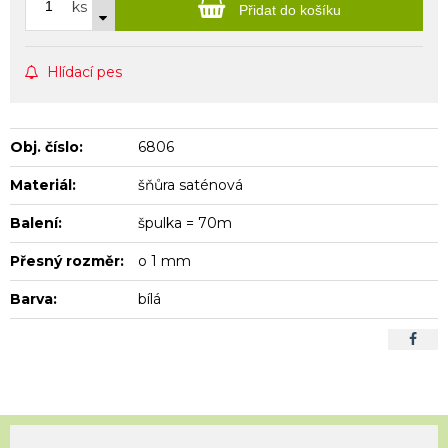
ks
Přidat do košíku
Hlídací pes
Obj. číslo:
6806
Materiál:
šňůra saténová
Balení:
špulka = 70m
Přesný rozměr:
o 1 mm
Barva:
bílá