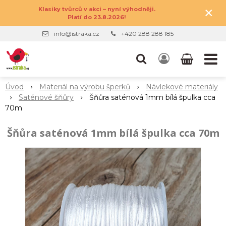
×
Klasiky tvůrců v akci – nyní výhodněji.
Platí do 23.8.2026!
info@istraka.cz
+420 288 288 185
Úvod
Materiál na výrobu šperků
Návlekové materiály
Saténové šňůry
Šňůra saténová 1mm bílá špulka cca
70m
Šňůra saténová 1mm bílá špulka cca 70m