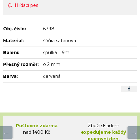
Hlídací pes
Obj. číslo:
6798
Materiál:
šňůra saténová
Balení:
špulka = 9m
Přesný rozměr:
o 2 mm
Barva:
červená
Poštovné zdarma
Zboží skladem
nad 1400 Kč
expedujeme každý
pracovní den.