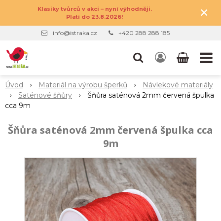
×
Klasiky tvůrců v akci – nyní výhodněji.
Platí do 23.8.2026!
info@istraka.cz
+420 288 288 185
Úvod
Materiál na výrobu šperků
Návlekové materiály
Saténové šňůry
Šňůra saténová 2mm červená špulka
cca 9m
Šňůra saténová 2mm červená špulka cca
9m