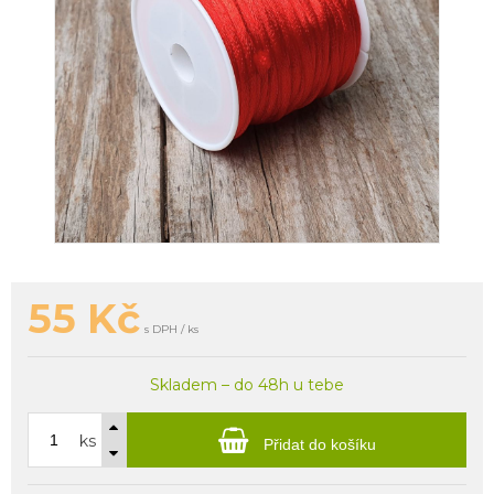
55
Kč
s DPH / ks
Skladem – do 48h u tebe
ks
Přidat do košíku