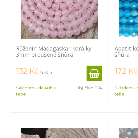
Růženín Madagaskar korálky
Apatit 
3mm broušené šňůra
šňůra
132
Kč
172
Kč
/ šňůra
Skladem – do 48h u
Obj. číslo:
1174
Skladem – 
tebe
tebe