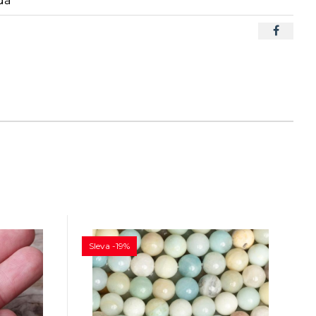
dá
Sleva -19%