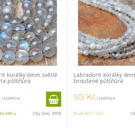
it korálky 6mm světlé
Labradorit korálky 4m
ita půlšňůra
broušené půlšňůra
č
125
Kč
/ půlšňůra
/ půlšňůra
do 48h u
Obj. číslo:
3578
Poslední 1 - 2 ks
Ob