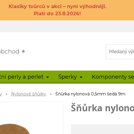
Klasiky tvůrců v akci – nyní výhodněji.
Platí do 23.8.2026!
 obchod ✴
ční perly a perleť
Šperky
Komponenty se
y
Nylonové šňůrky
Šňůrka nylonová 0,5mm šedá 9m
Šňůrka nylon