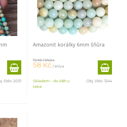
4mm
Amazonit korálky 6mm šňůra
72 Kč
/ šňůra
58
Kč
/ šňůra
j. číslo:
2031
Skladem – do 48h u
Obj. číslo:
1244
tebe