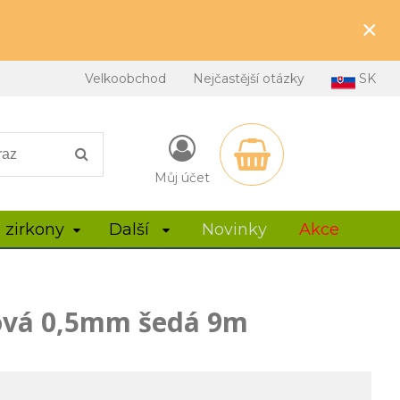
×
Velkoobchod
Nejčastější otázky
SK
Můj účet
 zirkony
Další
Novinky
Akce
ová 0,5mm šedá 9m