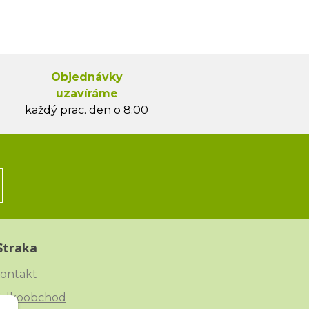
Objednávky
uzavíráme
každý prac. den o 8:00
Straka
ontakt
elkoobchod