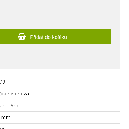
Přidat do košíku
79
ůra nylonová
vin = 9m
5 mm