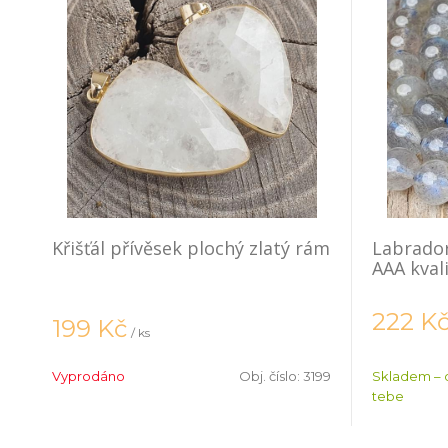
Křišťál přívěsek plochý zlatý rám
Labrador
AAA kval
222
K
199
Kč
/ ks
Vyprodáno
Obj. číslo:
3199
Skladem – 
tebe