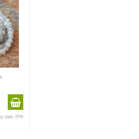
m
j. číslo:
1779