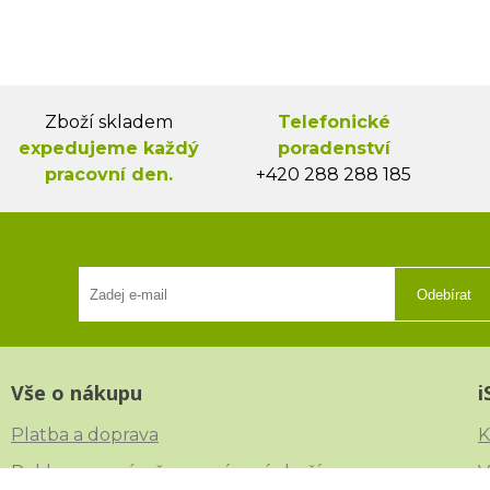
Zboží skladem
Telefonické
expedujeme každý
poradenství
pracovní den.
+420 288 288 185
Odebírat
Vše o nákupu
i
Platba a doprava
K
Reklamace, výměna a vrácení zboží
V