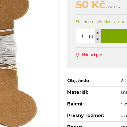
50
Kč
s DPH / ks
Skladem – do 48h u tebe
ks
Hlídací pes
Obj. číslo:
20
Materiál:
šň
Balení:
ná
Přesný rozměr:
0,