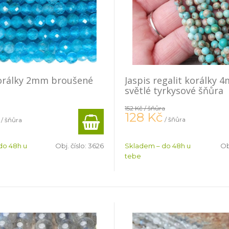
korálky 2mm broušené
Jaspis regalit korálky 
světlé tyrkysové šňůra
152 Kč
/ šňůra
128
Kč
/ šňůra
/ šňůra
do 48h u
Obj. číslo:
3626
Skladem – do 48h u
Ob
tebe