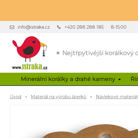
info@istraka.cz
+420 288 288 185
8-15:00
✴ Nejtřpytivější korálkový
Minerální korálky a drahé kameny
Ří
Úvod
Materiál na výrobu šperků
Návlekové materiál