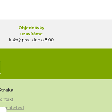
Objednávky
uzavíráme
každý prac. den o 8:00
Straka
ontakt
elkoobchod