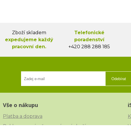
Zboží skladem
Telefonické
expedujeme každý
poradenství
pracovní den.
+420 288 288 185
Odebírat
Vše o nákupu
i
Platba a doprava
K
Reklamace, výměna a vrácení zboží
V