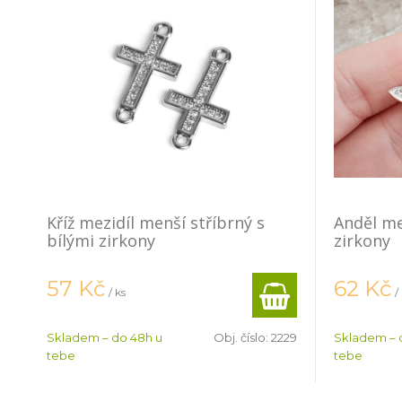
Kříž mezidíl menší stříbrný s
Anděl mez
bílými zirkony
zirkony
57
Kč
62
Kč
/ ks
/
Skladem – do 48h u
Obj. číslo:
2229
Skladem – 
tebe
tebe