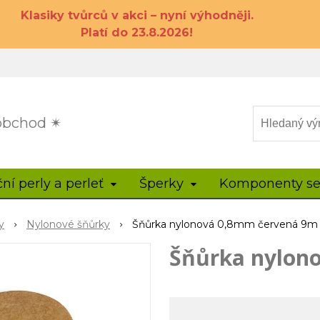
Klasiky tvůrců v akci – nyní výhodněji.
Platí do 23.8.2026!
 obchod ✴
ční perly a perleť
Šperky
Komponenty se
y
Nylonové šňůrky
Šňůrka nylonová 0,8mm červená 9m
Šňůrka nylon