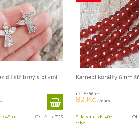
idíl stříbrný s bílými
Karneol korálky 6mm š
117 Kč
/ šňůra
82
Kč
/ šňůra
 ks
do 48h u
Obj. číslo:
7123
Skladem – do 48h u
Obj
tebe