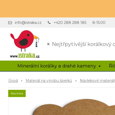
info@istraka.cz
+420 288 288 185
8-15:00
✴ Nejtřpytivější korálkový
Minerální korálky a drahé kameny
Ří
Úvod
Materiál na výrobu šperků
Návlekové materiál
Novinka