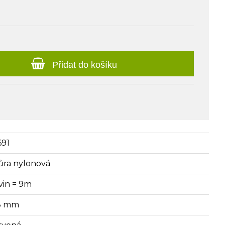
Přidat do košíku
691
ůra nylonová
vin = 9m
8 mm