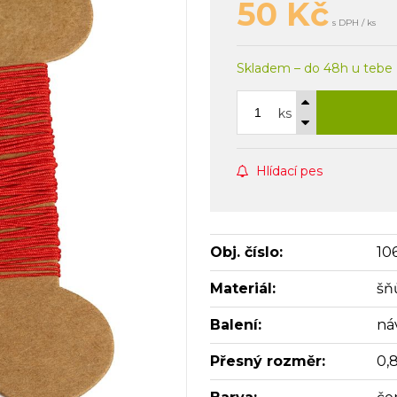
50
Kč
s DPH / ks
Skladem – do 48h u tebe
ks
Hlídací pes
Obj. číslo:
10
Materiál:
šň
Balení:
ná
Přesný rozměr:
0,