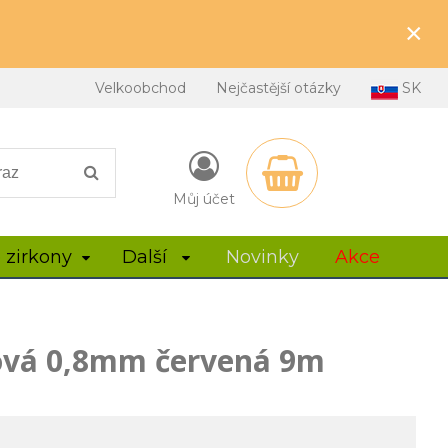
×
Velkoobchod
Nejčastější otázky
SK
Můj účet
 zirkony
Další
Novinky
Akce
ová 0,8mm červená 9m