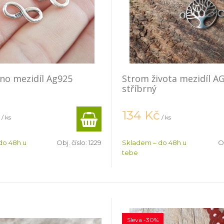
no mezidíl Ag925
Strom života mezidíl A
stříbrný
134
Kč
/ ks
/ ks
do 48h u
Obj. číslo:
1229
Skladem – do 48h u
Ob
tebe
Sleva -30%