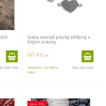
G925
Srdce mezidíl plochý stříbrný s
bílými zirkony
60
Kč
/ ks
j. číslo:
1216
Skladem – do 48h u
Obj. číslo:
1442
tebe
Sleva -33%