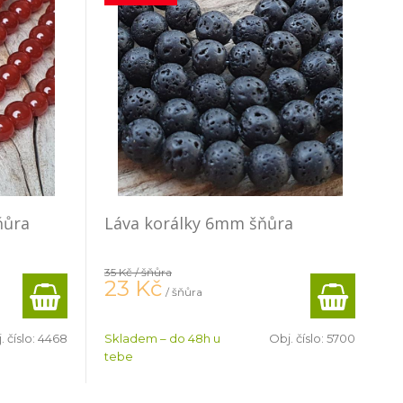
ňůra
Láva korálky 6mm šňůra
35 Kč
/ šňůra
23
Kč
/ šňůra
. číslo:
4468
Skladem – do 48h u
Obj. číslo:
5700
tebe