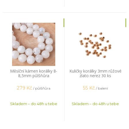
Měsíční kámen korálky 8-
Kuličky korálky 3mm růžové
8,5mm půlšňůra
zlato nerez 30 ks
279
Kč
55
Kč
/ půlšňůra
/ balení
Skladem – do 48h u tebe
Skladem – do 48h u tebe