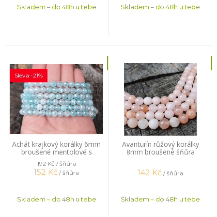
Skladem – do 48h u tebe
Skladem – do 48h u tebe
Sleva -21%
Achát krajkový korálky 6mm
Avanturín růžový korálky
broušené mentolové s
8mm broušené šňůra
pokovem šňůra
192 Kč
/ šňůra
152
Kč
142
Kč
/ šňůra
/ šňůra
Skladem – do 48h u tebe
Skladem – do 48h u tebe