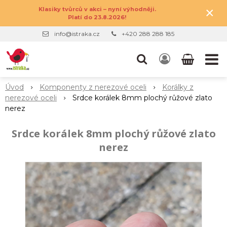
×
Klasiky tvůrců v akci – nyní výhodněji.
Platí do 23.8.2026!
info@istraka.cz
+420 288 288 185
Úvod
Komponenty z nerezové oceli
Korálky z
nerezové oceli
Srdce korálek 8mm plochý růžové zlato
nerez
Srdce korálek 8mm plochý růžové zlato
nerez