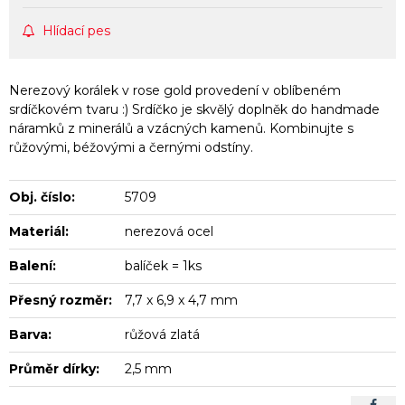
Hlídací pes
Nerezový korálek v rose gold provedení v oblíbeném
srdíčkovém tvaru :) Srdíčko je skvělý doplněk do handmade
náramků z minerálů a vzácných kamenů. Kombinujte s
růžovými, béžovými a černými odstíny.
Obj. číslo:
5709
Materiál:
nerezová ocel
Balení:
balíček = 1ks
Přesný rozměr:
7,7 x 6,9 x 4,7 mm
Barva:
růžová zlatá
Průměr dírky:
2,5 mm