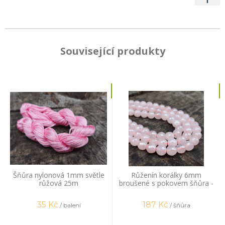
Související produkty
Šňůra nylonová 1mm světle
Růženín korálky 6mm
růžová 25m
broušené s pokovem šňůra -
mix velikostí
35
Kč
187
Kč
/ balení
/ šňůra