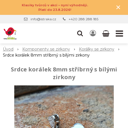
×
Klasiky tvůrců v akci – nyní výhodněji.
Platí do 23.8.2026!
info@istraka.cz
+420 288 288 185
Úvod
Komponenty se zirkony
Korálky se zirkony
Srdce korálek 8mm stříbrný s bílými zirkony
Srdce korálek 8mm stříbrný s bílými
zirkony