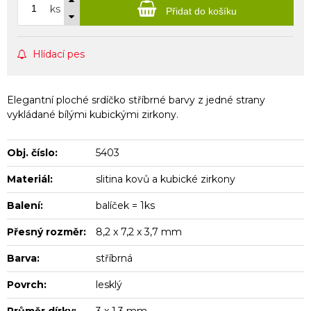
ks
Přidat do košíku
Hlídací pes
Elegantní ploché srdíčko stříbrné barvy z jedné strany
vykládané bílými kubickými zirkony.
Obj. číslo:
5403
Materiál:
slitina kovů a kubické zirkony
Balení:
balíček = 1ks
Přesný rozměr:
8,2 x 7,2 x 3,7 mm
Barva:
stříbrná
Povrch:
lesklý
Průměr dírky:
3 x 1,3 mm