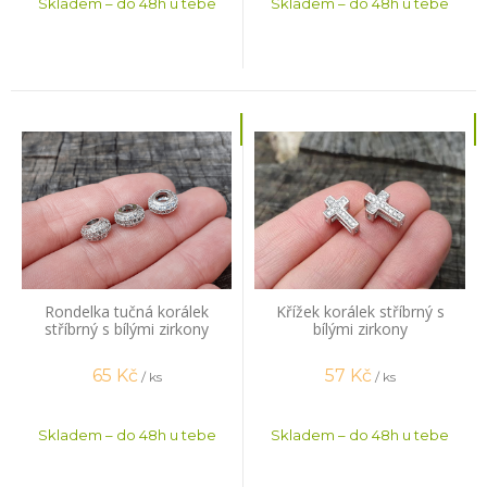
Skladem – do 48h u tebe
Skladem – do 48h u tebe
Rondelka tučná korálek
Křížek korálek stříbrný s
stříbrný s bílými zirkony
bílými zirkony
65
Kč
57
Kč
/ ks
/ ks
Skladem – do 48h u tebe
Skladem – do 48h u tebe