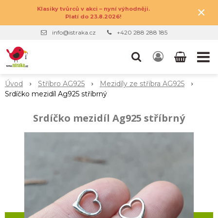
×
Klasiky tvůrců v akci – nyní výhodněji.
Platí do 23.8.2026!
info@istraka.cz
+420 288 288 185
Úvod
Stříbro AG925
Mezidíly ze stříbra AG925
Srdíčko mezidíl Ag925 stříbrný
Srdíčko mezidíl Ag925 stříbrný