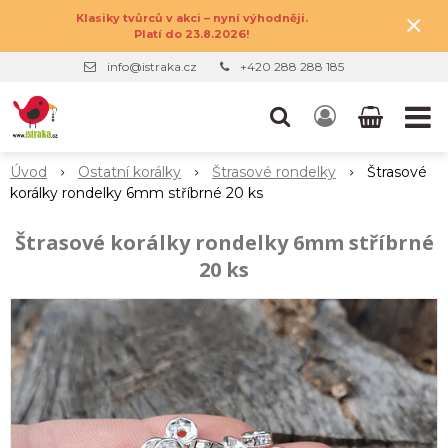
×
Klasiky tvůrců v akci – nyní výhodněji.
Platí do 23.8.2026!
info@istraka.cz
+420 288 288 185
Úvod
Ostatní korálky
Štrasové rondelky
Štrasové
korálky rondelky 6mm stříbrné 20 ks
Štrasové korálky rondelky 6mm stříbrné
20 ks