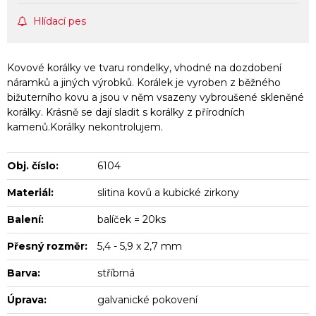
Hlídací pes
Kovové korálky ve tvaru rondelky, vhodné na dozdobení
náramků a jiných výrobků. Korálek je vyroben z běžného
bižuterního kovu a jsou v něm vsazeny vybroušené skleněné
korálky. Krásně se dají sladit s korálky z přírodních
kamenů.Korálky nekontrolujem.
Obj. číslo:
6104
Materiál:
slitina kovů a kubické zirkony
Balení:
balíček = 20ks
Přesný rozměr:
5,4 - 5,9 x 2,7 mm
Barva:
stříbrná
Úprava:
galvanické pokovení