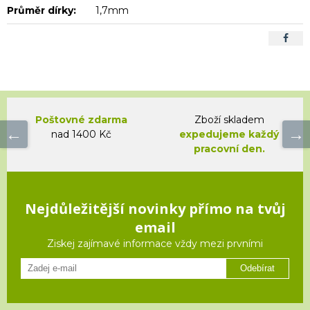
Průměr dírky:
1,7mm
Poštovné zdarma
Zboží skladem
nad 1400 Kč
expedujeme každý
pracovní den.
Nejdůležitější novinky přímo na tvůj
email
Ziskej zajímavé informace vždy mezi prvními
Odebírat