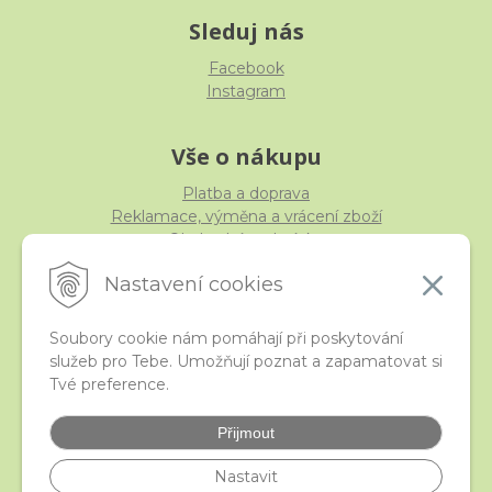
Sleduj nás
Facebook
Instagram
Vše o nákupu
Platba a doprava
Reklamace, výměna a vrácení zboží
Obchodní podmínky
Ochrana osobních údajů
Nastavení cookies
Soubory cookie nám pomáhají při poskytování
služeb pro Tebe. Umožňují poznat a zapamatovat si
iStraka
Tvé preference.
Kontakt
Velkoobchod
Přijmout
Nejčastější otázky
České puncovní značky
Nastavit