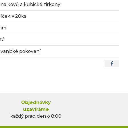
itina kovů a kubické zirkony
líček = 20ks
mm
atá
lvanické pokovení
Objednávky
uzavíráme
každý prac. den o 8:00