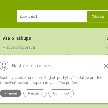
Odebírat
Vše o nákupu
i
Platba a doprava
K
Reklamace, výměna a vrácení zboží
V
Obchodní podmínky
N
Nastavení cookies
Ochrana osobních údajů
Č
Soubory cookie nám pomáhají při poskytování služeb pro Tebe.
Umožňují poznat a zapamatovat si Tvé preference.
Nastavit
Přijmout
Odmítnout
ytivější korálky a polodrahokamy široko daleko •
NextShop
&
e-shop Pohoda C