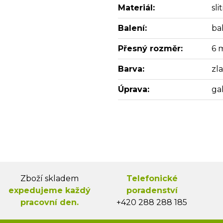
Materiál:
sl
Balení:
ba
Přesný rozměr:
6 
Barva:
zl
Úprava:
ga
Zboží skladem
Telefonické
expedujeme každý
poradenství
pracovní den.
+420 288 288 185