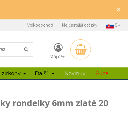
×
Velkoobchod
Nejčastější otázky
SK
Můj účet
 zirkony
Další
Novinky
Akce
lky rondelky 6mm zlaté 20