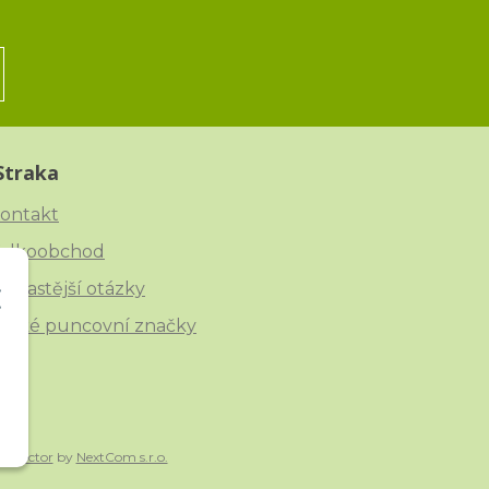
Straka
ontakt
elkoobchod
ejčastější otázky
eské puncovní značky
onnector
by
NextCom s.r.o.