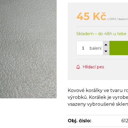
45
Kč
s DPH / balení
Skladem – do 48h u tebe
balení
Hlídací pes
Kovové korálky ve tvaru 
výrobků. Korálek je vyrob
vsazeny vybroušené sklen
Obj. číslo:
61