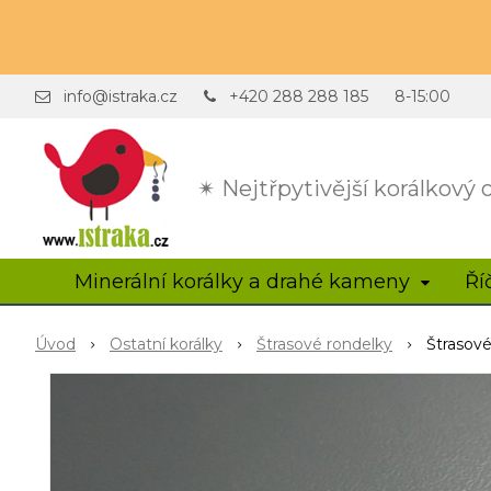
info@istraka.cz
+420 288 288 185
8-15:00
✴ Nejtřpytivější korálkový
Minerální korálky a drahé kameny
Ří
Úvod
Ostatní korálky
Štrasové rondelky
Štrasové