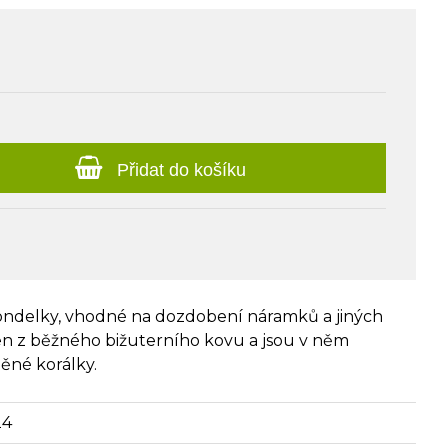
Přidat do košíku
rondelky, vhodné na dozdobení náramků a jiných
en z běžného bižuterního kovu a jsou v něm
ěné korálky.
24