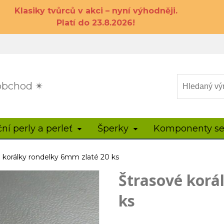
Klasiky tvůrců v akci – nyní výhodněji.
Platí do 23.8.2026!
 obchod ✴
ční perly a perleť
Šperky
Komponenty se
 korálky rondelky 6mm zlaté 20 ks
Štrasové korá
ks