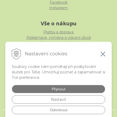
Facebook
Instagram
Vše o nákupu
Platba a doprava
Reklamace, výměna a vrácení zboží
Obchodní podmínky
Ochrana osobních údajů
Nastavení cookies
Soubory cookie nám pomáhají při poskytování
služeb pro Tebe. Umožňují poznat a zapamatovat si
iStraka
Tvé preference.
Kontakt
Velkoobchod
Přijmout
Nejčastější otázky
České puncovní značky
Nastavit
Odmítnout
© 2026 istraka.cz - nejtřpytivější korálky a polodrahokamy široko daleko •