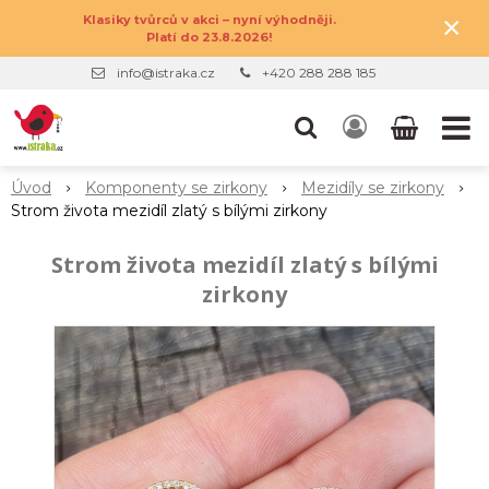
×
Klasiky tvůrců v akci – nyní výhodněji.
Platí do 23.8.2026!
info@istraka.cz
+420 288 288 185
Úvod
Komponenty se zirkony
Mezidíly se zirkony
Strom života mezidíl zlatý s bílými zirkony
Strom života mezidíl zlatý s bílými
zirkony