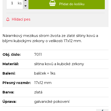
ks
Přidat do košíku
Hlídací pes
Náramkový mezikus strom života ze zlaté slitiny kovů a
bílými kubickými zirkony o velikosti 17x12 mm.
Obj. číslo:
7011
Materiál:
slitina kovů a kubické zirkony
Balení:
balíček = 1ks
Přesný rozměr:
17x12 mm
Barva:
zlatá
Úprava:
galvanické pokovení