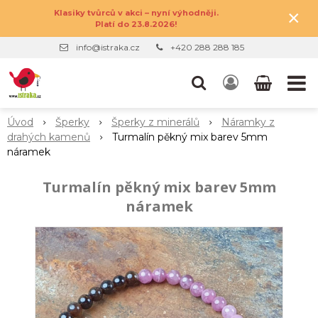
×
Klasiky tvůrců v akci – nyní výhodněji.
Platí do 23.8.2026!
info@istraka.cz
+420 288 288 185
Úvod
Šperky
Šperky z minerálů
Náramky z
drahých kamenů
Turmalín pěkný mix barev 5mm
náramek
Turmalín pěkný mix barev 5mm
náramek