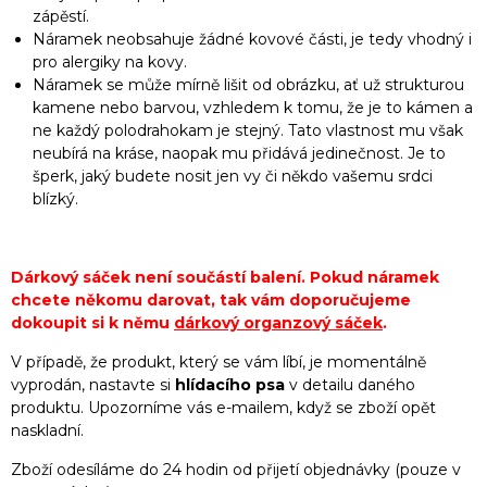
zápěstí.
Náramek neobsahuje žádné kovové části, je tedy vhodný i
pro alergiky na kovy.
Náramek se může mírně lišit od obrázku, ať už strukturou
kamene nebo barvou, vzhledem k tomu, že je to kámen a
ne každý polodrahokam je stejný. Tato vlastnost mu však
neubírá na kráse, naopak mu přidává jedinečnost. Je to
šperk, jaký budete nosit jen vy či někdo vašemu srdci
blízký.
Dárkový sáček není součástí balení. Pokud náramek
chcete někomu darovat, tak vám doporučujeme
dokoupit si k němu
dárkový organzový sáček
.
V případě, že produkt, který se vám líbí, je momentálně
vyprodán, nastavte si
hlídacího psa
v detailu daného
produktu. Upozorníme vás e-mailem, když se zboží opět
naskladní.
Zboží odesíláme do 24 hodin od přijetí objednávky (pouze v