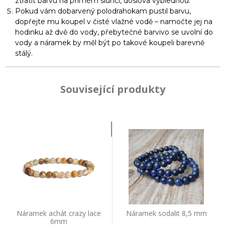
ztratit barvu na přímém slunci, doslova vyblednou.
Pokud vám dobarvený polodrahokam pustil barvu,
dopřejte mu koupel v čisté vlažné vodě – namočte jej na
hodinku až dvě do vody, přebytečné barvivo se uvolní do
vody a náramek by měl být po takové koupeli barevně
stálý.
Související produkty
Náramek achát crazy lace
Náramek sodalit 8,5 mm
6mm