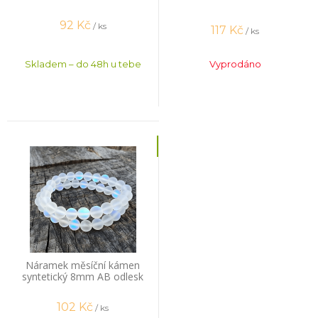
92
Kč
/ ks
117
Kč
/ ks
Skladem – do 48h u tebe
Vyprodáno
Náramek měsíční kámen
syntetický 8mm AB odlesk
102
Kč
/ ks