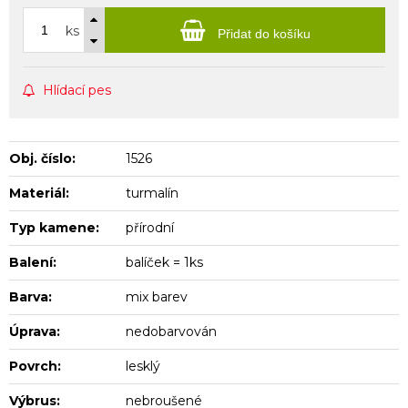
ks
Přidat do košíku
Hlídací pes
Obj. číslo:
1526
Materiál:
turmalín
Typ kamene:
přírodní
Balení:
balíček = 1ks
Barva:
mix barev
Úprava:
nedobarvován
Povrch:
lesklý
Výbrus:
nebroušené