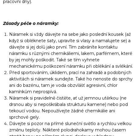
pracovní dny).
Zásady péče o náramky:
Náramek si vždy dávejte na sebe jako poslední kousek (až
když si obléknete šaty, upravíte si vlasy a namalujete se) a
dávejte si jej dolů jako první. Tím zabráníte kontaktu
náramku s různými chemikáliemi, lakem, parfémem, které
by jej mohly poškodit. Také se tím vyhnete
mechanickému poškození náramku při oblékání a svlékání.
Před sportováním, úklidem, prací na zahradě a podobných
aktivitách si náramek sundejte. Také ho nenoste do sprchy
ani do bazénu, tam je voda obzvlášť agresivní, chlor
kamínkům neprospívá.
Náramek si pravidelně čistěte, ať už jemnou utěrkou (ne
drsnou aby si nepoškrábala strukturu kamene) nebo pod
tekoucí vodou. Nepoužívejte žádné chemikálie ani
sprchové gely.
Dávejte si pozor na přímé sluneční světlo a rychlou velkou
změnu teploty. Některé polodrahokamy mohou časem