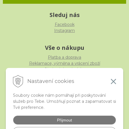
Sleduj nás
Facebook
Instagram
Vše o nákupu
Platba a doprava
Reklamace, výměna a vrácení zboží
Obchodní podmínky
Ochrana osobních údajů
Nastavení cookies
Soubory cookie nám pomáhají při poskytování
služeb pro Tebe. Umožňují poznat a zapamatovat si
iStraka
Tvé preference.
Kontakt
Velkoobchod
Přijmout
Nejčastější otázky