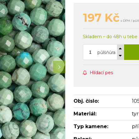
197
Kč
s DPH / půl
Skladem – do 48h u tebe
půlšňůra
Hlídací pes
Obj. číslo:
10
Materiál:
ty
Typ kamene:
př