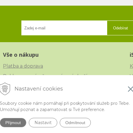
Odebírat
Vše o nákupu
i
Platba a doprava
K
Reklamace, výměna a vrácení zboží
V
Obchodní podmínky
N
Nastavení cookies
Ochrana osobních údajů
Č
Soubory cookie nám pomáhají při poskytování služeb pro Tebe.
Umožňují poznat a zapamatovat si Tvé preference.
Nastavit
Přijmout
Odmítnout
ytivější korálky a polodrahokamy široko daleko •
NextShop
&
e-shop Pohoda C