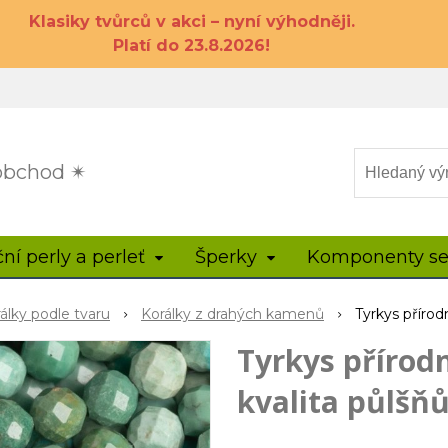
Klasiky tvůrců v akci – nyní výhodněji.
Platí do 23.8.2026!
 obchod ✴
ční perly a perleť
Šperky
Komponenty se
rálky podle tvaru
Korálky z drahých kamenů
Tyrkys přírod
Tyrkys přírod
kvalita půlšň