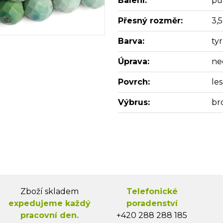
Balení:
pů
Přesný rozměr:
3,
Barva:
ty
Úprava:
ne
Povrch:
les
Výbrus:
br
Zboží skladem
Telefonické
expedujeme každý
poradenství
pracovní den.
+420 288 288 185