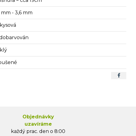
lšňůra = cca 19cm
5 mm - 3,6 mm
rkysová
dobarvován
klý
oušené
Objednávky
uzavíráme
každý prac. den o 8:00