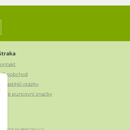
Straka
ontakt
elkoobchod
ejčastější otázky
eské puncovní značky
onnector
by
NextCom s.r.o.