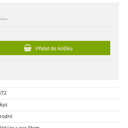
šňůra
Přidat do košíku
572
rkys
írodní