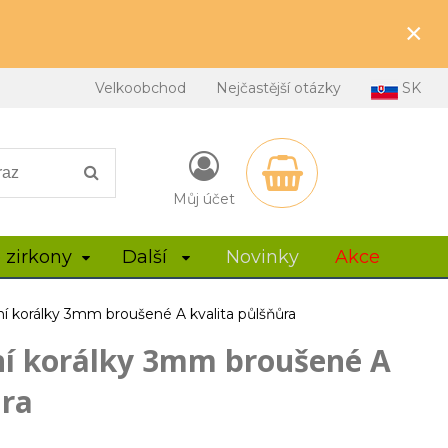
×
Velkoobchod
Nejčastější otázky
SK
Můj účet
 zirkony
Další
Novinky
Akce
ní korálky 3mm broušené A kvalita půlšňůra
ní korálky 3mm broušené A
ůra