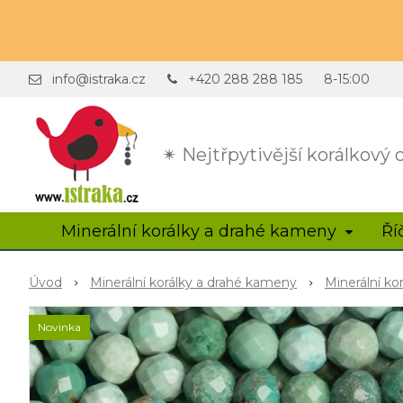
info@istraka.cz
+420 288 288 185
8-15:00
✴ Nejtřpytivější korálkový
Minerální korálky a drahé kameny
Ří
Úvod
Minerální korálky a drahé kameny
Minerální ko
Novinka